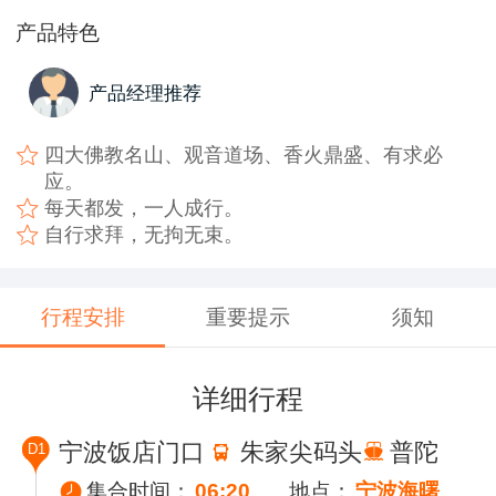
产品特色
产品经理推荐
四大佛教名山、观音道场、香火鼎盛、有求必
应。
每天都发，一人成行。
自行求拜，无拘无束。
行程安排
重要提示
须知
详细行程
宁波饭店门口
朱家尖码头
普陀
D1
集合时间：
06:20
地点：
宁波海曙