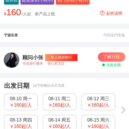
散拼团
超值预售(小程序)
热门活动(小程序)
160
起价说明
¥
/人起
新产品上线
宁波出发
汽车往/汽车返
了解行程
顾问小张
私人旅游顾问
专业旅行服务
省心更无忧
当前在线
出发日期
以下价格以当天为准
08-10 周一
08-11 周二
08-12 周三
160
起/人
160
起/人
160
起/人
￥
￥
￥
08-13 周四
08-14 周五
08-15 周六
160
起/人
160
起/人
160
起/人
￥
￥
￥