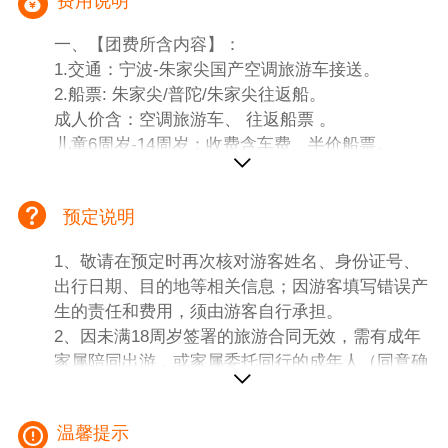
费用说明
一、【团费所含内容】：
1.交通：宁波-朱家尖国产空调旅游车接送。
2.船票: 朱家尖/普陀/朱家尖往返船。
成人价含：空调旅游车、 往返船票 。
儿童6周岁-14周岁：收费含车费、半价船票。
儿童6周岁以下含：空调旅游车，其余不含。
预定说明
二、团费不含内容：
1.旅游人身意外伤害险自理5元/人/天（建议增
1、敬请在预定时再次核对游客姓名、身份证号、
保）；
出行日期、目的地等相关信息；因游客填写错误产
2.门票：自理。
生的责任和费用，须由游客自行承担。
3.用餐：自理。
2、因未满18周岁签署的旅游合同无效，需有成年
4.岛交：自理。
家属陪同出游，或家属委托同行的成年人（同意确
认）陪同。
3、有健康问题、行动不便、孕妇等请勿预定报
温馨提示
名。