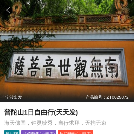
宁波出发
产品编号：ZT0025872
普陀山1日自由行(天天发)
海天佛国，钟灵毓秀，自行求拜，无拘无束