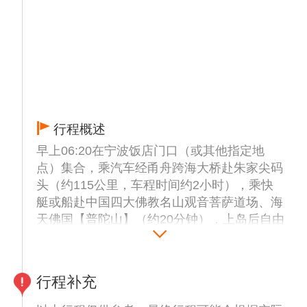
行程概述
早上06:20在宁波饭店门口（或其他指定地
点）集合，乘汽车经甬舟跨海大桥赴朱家尖码
头（约115公里，车程时间约2小时），乘快
艇或船赴中国四大佛教名山观音菩萨道场、海
天佛国【普陀山】（约20分钟），上岛后自由
行，适时集合乘空调旅游车返回宁波结束愉快
的行程。
行程补充