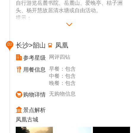
自行游览岳麓书院、岳麓山、爱晚亭、桔子洲
头、杨开慧故居清水塘或自由活动。
提示：
1 导游或是接站工作人员会提前跟您短信联
系，为了我们工作能更加顺利，收到短信烦请
跟我社工作人员再次落实航班抵达时间及是否
长沙>韶山
凤凰
D2
正点抵达。接送站用车为拼车形式，按人数排
车，4-53座不等，司机会出发前一天联系客人
网评四钻
参考星级
2 我社专职导游于行程第二天早上开始工作，
早餐：包含
用餐信息
导游会在接站当天提前与客人短信联系，确定
中餐：包含
第二天叫早时间、早餐地点、简单注意事项，
晚餐：包含
收到短信烦请回复导游为谢！
无购物信息
购物详情
夜间活动地推荐：湖南最出名的饮食文化集中
在百年老店“火宫殿”（据今己有一百多年的历
景点解析
史，长沙地区这个百年老店有很多分店，客人
凤凰古城
可以自由选择）及“玉楼东”（长沙饮食名
店），黄兴路商业步行街，各种品牌服饰应有