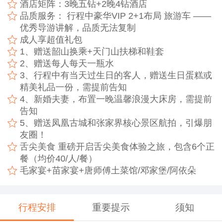
酒店矩阵：3晚五钻+2晚4钻酒店
品质服务： 行程中豪华VIP 2+1布局 旅游车 ——
优秀导游讲解，品质无法复制
成人享超值礼包
1、赠送韶山换乘+天门山扶梯和鞋套
2、赠送每人每天一瓶水
3、行程中有当天过生日的客人，赠送生日蛋糕或
精美礼品一份，需提前告知
4、新婚夫妻，布置一晚温馨浪漫大床房，需提前
告知
5、赠送凤凰古城和张家界核心景区航拍，引爆朋
友圈！
舌尖美食 重磅开启舌尖美食体验之旅，包含6个正
餐（均价40/人/餐）
毛家宴+苗家宴+唐师傅土菜馆/邓家堡/阿依朵
行程安排
重要提示
须知