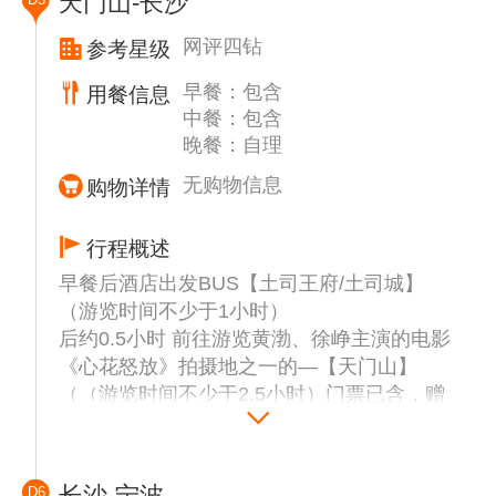
天门山-长沙
劣天气及特殊原因导致凤凰游船不能正常游
海石林】、【天子阁】、【仙女献花】等景
览，无费用可退。
点，更有峰林之王的代表—【御笔锋】的雄秀
网评四钻
参考星级
2、景区航拍为赠送项目，不拍不退费（如遇
之姿，使人浩叹大自然的鬼斧神工。
下雨/雪或其他因素无法拍摄，无费用可退，
早餐：包含
用餐信息
游览【袁家界核心景区】(百龙电梯单程)《阿
敬请谅解）
中餐：包含
凡达》外景拍摄地——哈利路亚山，抵达潘多
3、凤凰为敞开式民用商业区，银饰、牛角
晚餐：自理
拉星球--电影《阿凡达》外景拍摄地——【哈
梳、蜡染、当地小吃等特色商品导游义务介
利路亚山】探寻影视阿凡达中群山漂浮、星罗
无购物信息
购物详情
绍，旅游者购物行为为自主选择，旅行社不接
棋布的玄幻莫测世界；观【神兵聚会】、闯
受凤凰区域旅游者购物方面的投诉
【后花园】、越【天下第一桥】、误入【迷魂
行程概述
4、如遇张家界千古情晚会座满则更改为魅力
台】云雾缭绕、峰峦叠嶂、气势磅礴，大小景
湘西（无差价可退）
早餐后酒店出发BUS【土司王府/土司城】
点应接不暇，忘却归路。
（游览时间不少于1小时）
游览有情侣路之称的（金鞭溪）风光如画，嬉
后约0.5小时 前往游览黄渤、徐峥主演的电影
戏的鸟兽、古奇的树木、悠然的游鱼、景色显
《心花怒放》拍摄地之一的—【天门山】
得异常幽静.....
（（游览时间不少于2.5小时）门票已含，赠
适时乘车约1.5小时前往【芙蓉镇】（时间不
送自动扶梯及鞋套37元/人已含）登张家界之
少于1小时）（赠送景区交通车/船票），是一
巅云梦仙顶，俯瞰张家界全景，观赏奇妙美丽
个拥有两千多年历史的古镇，因宏伟瀑布穿梭
的盆景花园，游览盆景石区、登云梦仙顶。
其中，又称“挂在瀑布上的千年古镇”。后因姜
D6