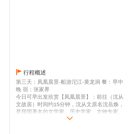
行程概述
第三天：凤凰晨景-船游沱江-黄龙洞 餐：早中
晚 宿：张家界
今日可早出发欣赏【凤凰晨景】：前往（沈从
文故居）时间约15分钟，沈从文原名沈岳焕，
是我国著名的文学家、历史学家、文物专家。
被誉为世界乡土文学之父。他不仅是中华民族
的骄傲，更是凤凰人民的骄傲。他的一生所创