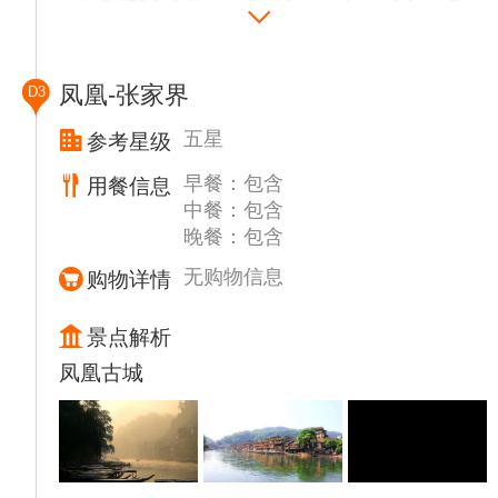
人能及。
中餐后乘车约5小时前往凤凰【凤凰古城】
（含门票），曾被新西兰著名作家路易·艾黎
凤凰-张家界
D3
称赞为中国最美丽的小城，到达后可自行漫步
沱江夜色之中，感受苗族的风土人情，沱江边
五星
参考星级
可观赏（七重水幕灯光秀）。
早餐：包含
用餐信息
温馨提示：
中餐：包含
1、韶山红色宣讲员若有根据仪俗组织给毛泽
晚餐：包含
铜像敬献花篮活动，属个人信仰，费用自主！
2、由于毛主席故居实行实名制限量预约， 如
无购物信息
购物详情
未能预约成功，敬请理解实行外观故居
3、凤凰古城为敞开式民用商业区，特色商品
景点解析
导游义务介绍，旅游者购物行为为自主选择，
凤凰古城
旅行社不接受、凤凰区域旅游者购物方面的投
诉及退换货的要求。建议有购物需求的旅游者
提前了解相关信息，尽量选择大型资质齐全的
购物商城购物。
4、凤凰因交通管制，旅游车辆有时只能在指