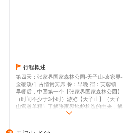
景点（定海神针）是最高的一根石笋，被投保
一个亿。黄龙洞内洞中有洞，洞中有河，洞穴
奇观，琳琅满目，仿若神奇地下魔宫，被誉
为“中国最美的旅游溶洞”、世界溶洞的“全能冠
军”。（乘地下河游船）奇幻浪漫---黄龙洞响
水河。响水河全长2820米，是黄龙洞里的一
条地下阴河，平均水深6米，最深处有12米，
水温常年保持在16摄氏度左右，是国家一级保
护动物娃娃鱼的理想生存环境。
行程概述
晚上赠送观看《张家界千古情》浓缩了张家界
亿万年的历史文化与传说，分为《沧海桑田》
第四天：张家界国家森林公园-天子山-袁家界-
《武陵仙境》《天子山传说》《小城往事》
金鞭溪/千古情贵宾席 餐：早晚 宿：芙蓉镇
《马桑树》《爱在湘西》等场。演出运用先进
早餐后，中国第一个【张家界国家森林公园】
的声光电等高科技手段，呈现出上天入地、出
（时间不少于3小时）游览【天子山】（天子
其不意的效果，让观众时刻沉浸在演出中，身
山索道单程）了解张家界地貌构造的由来，解
临其境。
析张家界地貌—石英砂岩矿物的价值，论证张
【温馨提示】
家界大峰林亿万年不倒之奥秘！！其云雾为中
1、沱江如遇涨水或水位过低或大风暴雨等恶
外旅游者所赞叹。可游览【贺龙公园】、【西
D5