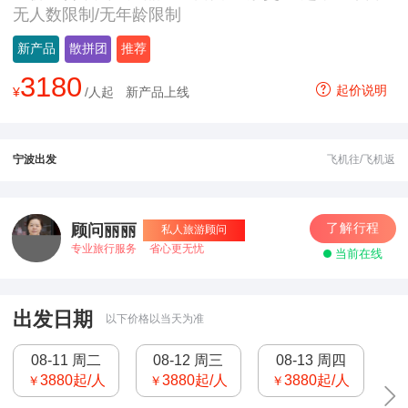
水幕灯光秀双飞6日游
无人数限制/无年龄限制
新产品
散拼团
推荐
3180
起价说明
¥
/人起
新产品上线
宁波出发
飞机往/飞机返
了解行程
顾问丽丽
私人旅游顾问
专业旅行服务
省心更无忧
当前在线
出发日期
以下价格以当天为准
08-11 周二
08-12 周三
08-13 周四
3880
起/人
3880
起/人
3880
起/人
￥
￥
￥