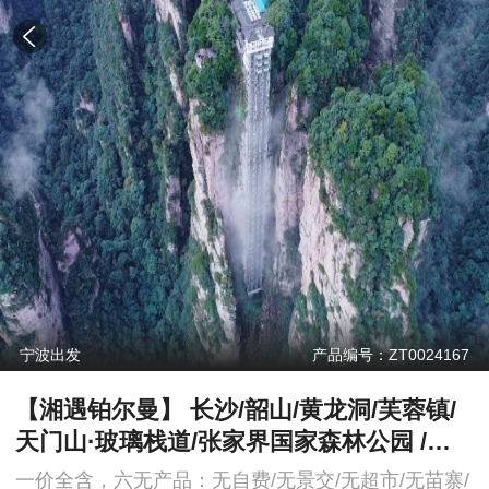
宁波出发
产品编号：ZT0024167
【湘遇铂尔曼】 长沙/韶山/黄龙洞/芙蓉镇/
天门山·玻璃栈道/张家界国家森林公园 /凤
凰古城/沈从文故居/万寿宫/船游沱江/七重
一价全含，六无产品：无自费/无景交/无超市/无苗寨/