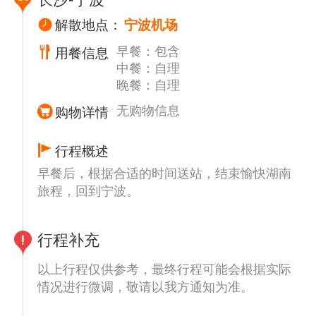
长沙-宁波
还有惊险刺激的悬空【玻璃栈道】挑战你的高
文和刘晓庆主演的电影《芙蓉镇》在此拍摄，
空极限，历史文化积淀深厚的天门山，一直被
解散地点：
宁波机场
名声大振，观赏《芙蓉花开》（赠送项目，不
当地人民奉为神山，圣山，更被誉为“湘西第
演不看无退费）它是在独有的自然、人文环境
早餐：包含
用餐信息
一神山”和“武陵之魂” 的美誉。
中行进与沉浸相结合，室外与室内相呼应。其
中餐：自理
BUS返长沙车程约4小时，入住酒店！
间你可见证千年前土王内心的强大和刚烈以及
晚餐：自理
土王与楚王立柱为盟的场景。
无购物信息
温馨提示：
购物详情
【温馨提示】
1、因天门山景区是张家界最火爆的旅游景
1、如遇旅游旺季高峰期，景区排队属于正常
区，每天有售票额度限制，都需提前实名预订
现象，建议带点吃的。
行程概述
门票及游览时间段，天门山门票是一证一票
2、进入景区后，景点与景点之间全是用景区
早餐后，根据合适的时间送站，结束愉快湖南
制，必须提供正确的身份证号码及姓名，参团
内环保车提供服务，并非一个团一个专车，一
旅程，回到宁波。
前请提醒客人带好身份证原件，如客人丢失身
个团有可能不能坐同一辆环保车前往下一景
份证无法买团队票，需要补齐80元每人的门票
点，景区游人众多，请一定要在导游指定的地
差价。景区为分流人群，游览线路分为：双程
点汇合不能走散，不要将随身所带物品遗失在
行程补充
索道A、B、C三条线路，单程索道1线、2
环保车上；旺季游人众多，排队情况时有发
以上行程仅供参考，最终行程可能会根据实际
线，1线，价格同等，旅行社无法自主选择其
生，请谅解！
情况进行微调，敬请以我方通知为准。
中一条线路，最终解释权归天门山景区负责，
3、当天中餐不含，山上仅一家餐厅，且餐食
敬请理解和配合。每个团队都必须按网上最终
很是一般，景区中有麦当劳、小吃，建议客人