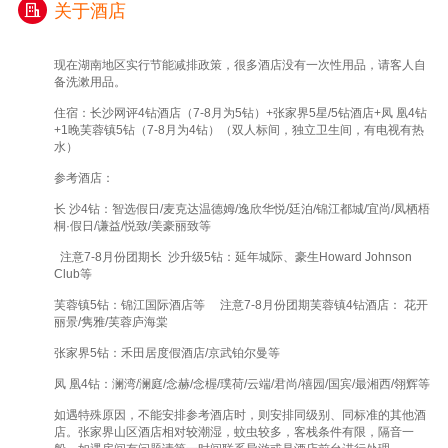
关于酒店
现在湖南地区实行节能减排政策，很多酒店没有一次性用品，请客人自
备洗漱用品。
住宿：长沙网评4钻酒店（7-8月为5钻）+张家界5星/5钻酒店+凤 凰4钻
+1晚芙蓉镇5钻（7-8月为4钻）（双人标间，独立卫生间，有电视有热
水）
参考酒店：
长 沙4钻：智选假日/麦克达温德姆/逸欣华悦/廷泊/锦江都城/宜尚/凤栖梧
桐·假日/谦益/悦致/美豪丽致等
注意7-8月份团期长 沙升级5钻：延年城际、豪生Howard Johnson
Club等
芙蓉镇5钻：锦江国际酒店等 注意7-8月份团期芙蓉镇4钻酒店： 花开
丽景/隽雅/芙蓉庐海棠
张家界5钻：禾田居度假酒店/京武铂尔曼等
凤 凰4钻：澜湾/澜庭/念赫/念楃/璞荷/云端/君尚/禧园/国宾/最湘西/翎辉等
如遇特殊原因，不能安排参考酒店时，则安排同级别、同标准的其他酒
店。张家界山区酒店相对较潮湿，蚊虫较多，客栈条件有限，隔音一