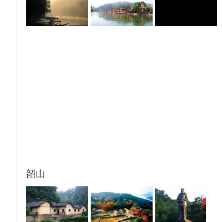
尽有（22：00闭店）、跛子街具有美食一条
街的美誉（营业至03：00左右），两条街在
同一位置，我社安排入住酒店打的至此均不超
过30分车程。湖南旅游期间车程较远，行程较
为辛苦，若航班抵达时间较晚建议最后回程长
沙一晚再安排此类活动。
韶山