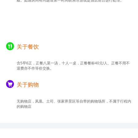
般。如遇房间有问题请第一时间联系导游或是酒店前台进行处理。
关于餐饮
含5早6正，正餐八菜一汤，十人一桌，正餐餐标40元/人、正餐不用不
退费亦不作等价交换。
关于购物
无购物店，凤凰、土司、张家界景区等自带的购物场所，不属于行程内
的购物店