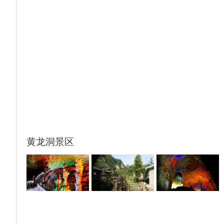
定位置停车，需步行入住酒店/观夜景。
5、水幕灯光秀为赠送项目，如遇堵车、水位
过高或过低，大风暴雨等恶劣天气及特殊原因
导致不能正常游览，无退费请谅解。
6、此天路程较长建议带点吃的。
黄龙洞景区