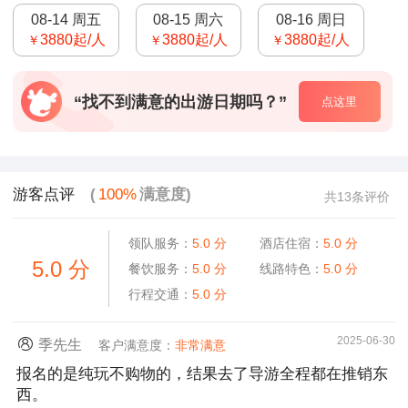
08-14 周五
08-15 周六
08-16 周日
3880
起/人
3880
起/人
3880
起/人
￥
￥
￥
“找不到满意的出游日期吗？”
点这里
游客点评
(
100%
满意度)
共13条评价
领队服务：
5.0
分
酒店住宿：
5.0
分
5.0
分
餐饮服务：
5.0
分
线路特色：
5.0
分
行程交通：
5.0
分
2025-06-30
季先生
客户满意度：
非常满意
报名的是纯玩不购物的，结果去了导游全程都在推销东
西。