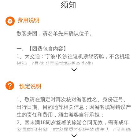
须知
费用说明
散客拼团，请名单先来确认位子。
一、【团费包含内容】
1、大交通：宁波/长沙往返机票经济舱，不含机建
燃油，(具体以国家实际调令为准）
2、景区：韶山+千古情晚会+天门山+凤凰古城+张
家界国家森林公园+芙蓉镇+黄龙洞（门票为打包
预定说明
产品，各年龄段/证件均无任何优免退费）
3、用车：第2-5天用2+1VIP保姆车（特别提示：
1、敬请在预定时再次核对游客姓名、身份证号、
如张家界VlP旅行车资源紧张不够用，则更改为常
出行日期、目的地等相关信息；因游客填写错误产
规旅行车（保证25%空坐率）请理解）保证每人一
生的责任和费用，须由游客自行承担；
正座，第一天和最后一天为接送站服务，（按人数
2、因未满18周岁签署的旅游合同无效，需有成年
排车，4-53座不等拼车）张家界用车为套车形式，
家属陪同出游，或家属委托同行的成年人（同意确
请带好随身物品，不要放在车上。