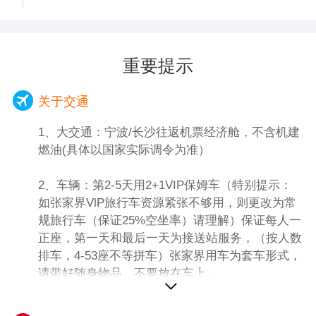
预约成功的线路及时间段游览，本旅行社不接
自备干粮。
受对天门山景区关于排队时间过长及预约景区
4、核心景区航拍为赠送项目，不拍不退费
线路不同的投诉！
（如遇下雨/雪或其他因素无法拍摄，无费用
2、游览：如遇暴雨等不可抗力因素，景区玻
重要提示
可退，敬请谅解）
璃栈道封闭，无法正常游览，无退费
5、芙蓉花开为赠送项目，如遇景区不演或其
3、此天路程较长建议带点吃的。
他原因导致无法观看，无费用可退。
关于交通
6、此天需要些体力，请做好心理准备。山区
1、大交通：宁波/长沙往返机票经济舱，不含机建
有猴子不要故意逗弄。
燃油(具体以国家实际调令为准）
2、车辆：第2-5天用2+1VIP保姆车（特别提示：
如张家界VlP旅行车资源紧张不够用，则更改为常
规旅行车（保证25%空坐率）请理解）保证每人一
正座，第一天和最后一天为接送站服务，（按人数
排车，4-53座不等拼车）张家界用车为套车形式，
请带好随身物品，不要放在车上。