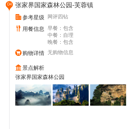
作的500多万字的作品，是世界的文学瑰宝，
张家界国家森林公园-芙蓉镇
D4
也给后人研究中国和湘西留下了宝贵的历史文
献。
网评四钻
参考星级
（船游沱江）时间约20分钟 沱江河是凤凰古
早餐：包含
用餐信息
城的母亲河，她依着城墙缓缓流淌，世世代代
中餐：自理
哺育着古城儿女。坐上乌蓬船，听着艄公的号
晚餐：包含
子，看着两岸已有百年历史的土家吊脚楼，别
有一番韵味。顺水而下，穿过虹桥一幅江南水
无购物信息
购物详情
乡的画卷便展现于眼前，依船靠岸，走上台阶
【万寿宫】（时间约15分钟）你会看到一座雄
景点解析
伟的会馆，她设计精巧独特，雕琢玲珑剔透，
张家界国家森林公园
或飞檐翘角，或回廊游转，或卧龙啸空，或奇
兽驰骋，可以说是点雨楼台荟萃的建筑艺术大
观。尔后可逛网红打卡地翠翠街（苗家人谈情
说爱的地方）时间约10分钟，还原翠翠的故
事...
午餐后前往游览 BUS赴有“世界溶洞全能冠
军”之称的【黄龙洞】时间约.5小时，标志性