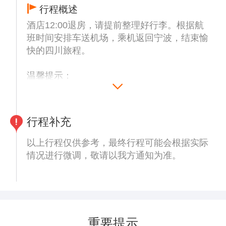
返程至高铁时间提前1小时左右抵达车站办手
行程概述
续；请注意配合导游时间安排；
酒店12:00退房，请提前整理好行李。根据航
4、本行程全程标注的时刻均为参考时刻，具
班时间安排车送机场，乘机返回宁波，结束愉
体时刻以实际行程发生为准。
快的四川旅程。
温馨提示：
1、出团通知书会注明航班/车次信息（建议提
前3小时以上到达机场，因自身原因导致误机
的，游客自行承担）；师傅根据人流量和淡旺
行程补充
季情况，根据当天所有订单统一安排，需提前
约3-4小时送站，无法根据客人个人要求指定
以上行程仅供参考，最终行程可能会根据实际
或推迟送站时间，敬请理解，取消无退费），
情况进行微调，敬请以我方通知为准。
站口仅允许临时停靠（火车站不允许停靠），
需下车步行至站内；接送仅包含酒店至机场/
车站单趟接送，登机手续请根据机场指引自行
办理；
2、约定出发时间在酒店提供早餐以前的，酒
重要提示