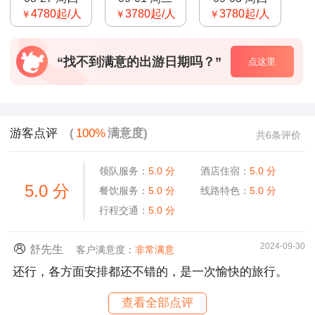
4780
起/人
3780
起/人
3780
起/人
￥
￥
￥
“找不到满意的出游日期吗？”
点这里
游客点评
(
100%
满意度)
共6条评价
领队服务：
5.0
分
酒店住宿：
5.0
分
5.0
分
餐饮服务：
5.0
分
线路特色：
5.0
分
行程交通：
5.0
分
2024-09-30
舒先生
客户满意度：
非常满意
还行，各方面安排都还不错的，是一次愉快的旅行。
查看全部点评