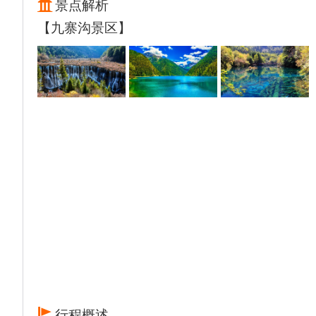
景点解析
然后前往藏家享用【藏家欢乐颂+藏式土火
【九寨沟景区】
锅】（约40-60分钟，赠送项目不去不退，含
晚餐，如时间不允许，视情况安排至后一天享
用）。
晚上入住九寨沟沟口酒店。
温馨提示：
1、成都送站车队会在前一晚通过电话/短信等
方式约定送站时间，师傅需提前约2小时送
站，无法根据客人个人要求指定或推迟送站时
间，敬请理解，取消无退费。成都车站附近仅
允许临时停靠，需下车步行至站内；
2、黄龙九寨工作人员会在下高铁后的出站口
接站，请保持手机畅通，注意接听电话；
3、若因天气、堵车等不可抗力因素（含自愿
放弃）造成不能正常上黄龙，则按团队票价退
黄龙门票差价，无法替换其他景点，谢谢理
行程概述
解。