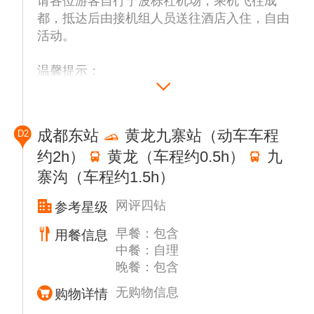
请各位游客自行宁波栎社机场，乘机飞往成
都，抵达后由接机组人员送往酒店入住，自由
活动。
温馨提示：
1、当天接机安排小车，临近航班的客人会安
排一起接送，提前抵达的客人需要稍事等候，
敬请知悉；
成都东站
黄龙九寨站（动车车程
D2
2、当天晚上20-22点左右会有工作人员通知第
约2h）
黄龙（车程约0.5h）
九
二天出发时间，请保持电话畅通。
寨沟（车程约1.5h）
网评四钻
参考星级
早餐：包含
用餐信息
中餐：自理
晚餐：包含
无购物信息
购物详情