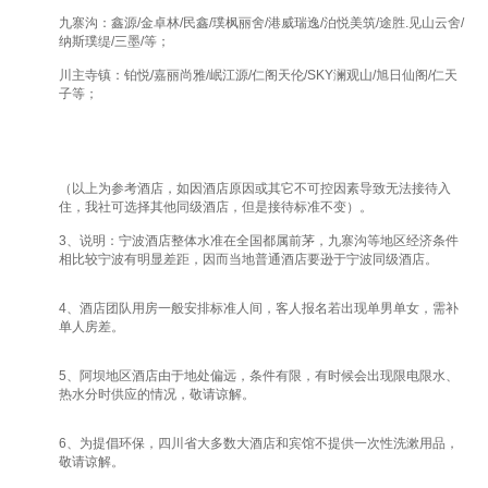
九寨沟：鑫源/金卓林/民鑫/璞枫丽舍/港威瑞逸/泊悦美筑/途胜.见山云舍/
纳斯璞缇/三墨/等；
川主寺镇：铂悦/嘉丽尚雅/岷江源/仁阁天伦/SKY澜观山/旭日仙阁/仁天
子等；
（以上为参考酒店，如因酒店原因或其它不可控因素导致无法接待入
住，我社可选择其他同级酒店，但是接待标准不变）。
3、说明：宁波酒店整体水准在全国都属前茅，九寨沟等地区经济条件
相比较宁波有明显差距，因而当地普通酒店要逊于宁波同级酒店。
4、酒店团队用房一般安排标准人间，客人报名若出现单男单女，需补
单人房差。
5、阿坝地区酒店由于地处偏远，条件有限，有时候会出现限电限水、
热水分时供应的情况，敬请谅解。
6、为提倡环保，四川省大多数大酒店和宾馆不提供一次性洗漱用品，
敬请谅解。