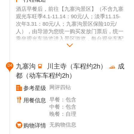
酒店早餐后，前往【九寨沟景区】（不含九寨
观光车旺季4.1-11.14：90元/人；淡季11.15-
次年3.31：80元/人；九寨沟景区保险10元/
人），由导游为您统一购买发放门票后，统一
乘坐观光车游览进入景区游览，每台观光车配
一个景区内专业讲解员全程陪同讲解（同一个
车进出景区）。请您根据导游约定时间提前出
景区，以便安排回送酒店。
九寨沟
川主寺（车程约2h）
成
D4
游览结束后返回景区停车场集合。
都（动车车程约2h）
入住酒店，享用酒店晚餐后自由活动。游客可
自愿选择观看【藏羌风情晚会】（费用自理，
网评四钻
参考星级
请提前说明，由旅行社或司机代购门票，团队
价260-280元/人不等）。
早餐：包含
用餐信息
中餐：包含
温馨提示：
晚餐：自理
1、此天中餐不含，景区内有美食街，可自由
无购物信息
购物详情
选择，也可自带干粮进沟；