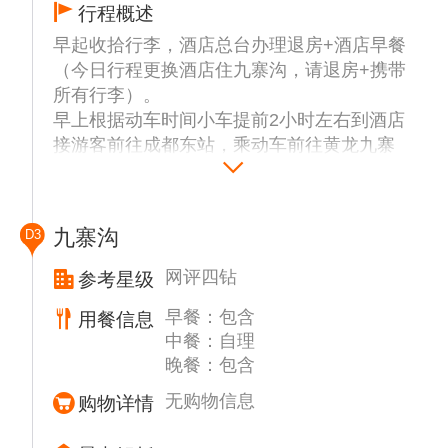
行程概述
早起收拾行李，酒店总台办理退房+酒店早餐
（今日行程更换酒店住九寨沟，请退房+携带
所有行李）。
早上根据动车时间小车提前2小时左右到酒店
接游客前往成都东站，乘动车前往黄龙九寨
站。
黄龙九寨站接站，乘车前往黄龙风景区（途中
在高原缓冲服务站稍作调整，会有服务站的工
九寨沟
D3
作人员上车为游客讲解预防高原反应的有关知
识）。
网评四钻
参考星级
之后游览【黄龙风景区】（游览时间约4小
早餐：包含
用餐信息
时，不含黄龙索道上行80元/人下行40元/人、
中餐：自理
定位讲解器30元/人、观光车20元/人、黄龙景
晚餐：包含
区保险10元/人）；建议最佳游览方式：索道
上山--穿越原始森林--步行游览五彩池--五彩池
无购物信息
购物详情
步行下山（黄龙冬季索道或因检修停运，需步
行上下山，请量力而行）