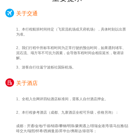
店提供打包路早，请勿忘退房时前台领取（酒
店赠送）；由于酒店统一规定当日退房时间最
关于交通
迟为中午12点（未按时退房酒店将加收额外费
用需自理），故出发时间在中午12点以后的，
1、本行程航班时间待定（飞双流机场或天府机场），具体时刻以出票
请提前退房，行李可寄存总台再自行安排活
为准。
动；退房请携带好所有行李，勿遗忘于酒店
内；
2、我们行程中所标车程时间为正常行驶的预估时间，如果遇到堵车、
3、如您的时间充裕，可在自由活动时间前往
泥石流、塌方等不可抗力因素，会导致车程时间会相应延长，敬请谅
解。
游览成都文化地标（武侯祠、锦里、杜甫草
堂、宽窄巷子、春熙路、太古里等）、品尝成
3、游客自行往返宁波栎社国际机场。
都特色小吃（担担面、夫妻肺片、龙抄手、韩
包子、钟水饺、三大炮、赖汤圆等）。
关于酒店
1、全程入住网评四钻酒店标准间，需客人自付酒店押金。
2、本行程参考酒店（成都、九寨酒店全程可升级，价格另询）：
成都：开通/金地/千禧/锦蓉/攀钢/明珠/豪阁遇上/璟瑞金港湾/喜马拉雅/喆
啡交大/瑞熙/怀希/西姆曼居/昇华台/弗斯达/扉宿等；