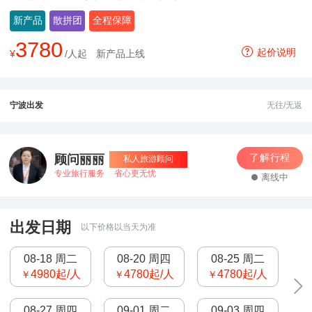
新产品
散拼团
全程保障
3780
起价说明
¥
/人起
新产品上线
宁波出发
无往/无返
了解行程
顾问丽丽
私人旅游顾问
专业旅行服务
省心更无忧
离线中
出发日期
以下价格以当天为准
08-18 周二
08-20 周四
08-25 周二
4980
起/人
4780
起/人
4780
起/人
￥
￥
￥
08-27 周四
09-01 周二
09-03 周四