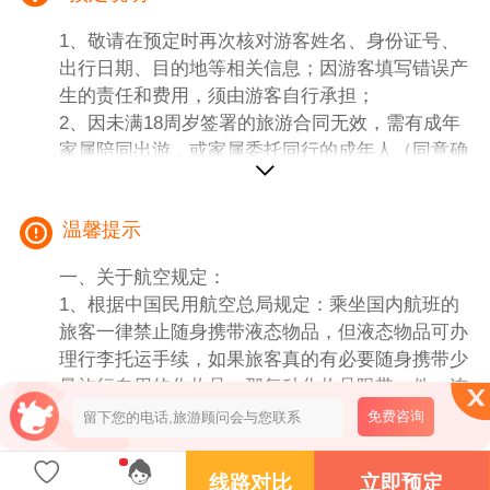
4、导游：10人以上安排当地专职地接导游服务和
1、敬请在预定时再次核对游客姓名、身份证号、
讲解（接送站、中转不安排导游陪同）。
出行日期、目的地等相关信息；因游客填写错误产
5、门票：含九寨沟、黄龙首道大门票。
生的责任和费用，须由游客自行承担；
6、用餐：4早3正（正餐餐标30元/人/餐，十人一
2、因未满18周岁签署的旅游合同无效，需有成年
桌，八菜一汤，不足十人一桌菜量种类相应减少，
家属陪同出游，或家属委托同行的成年人（同意确
敬请谅解）。
认）陪同；
7、儿童：（2周岁-12周岁以下儿童）含机票、动
3、有健康问题、行动不便、孕妇等请勿预定报
车、车位、半餐、导服费，不含门票和床位，产生
温馨提示
名。
费用请自理。
一、关于航空规定：
二、【团费不包含内容】
1、根据中国民用航空总局规定：乘坐国内航班的
1、保险：旅游人身意外伤害险（建议增保）；航
旅客一律禁止随身携带液态物品，但液态物品可办
空险（建议增保）。
理行李托运手续，如果旅客真的有必要随身携带少
2、团费不含景区内必消景交：九寨沟观光车90元/
量旅行自用的化妆品，那每种化妆品限带一件，连
人+保险10元/人，黄龙上行索道80元/人+保险10
容器容积不得超过100毫升，并应置于独立袋内，
免费咨询
元/人，以上费用合计190元/人根据当地行程当地
接受开瓶检查；同时禁止旅客随身携带打火机、火
现付导游。
柴乘坐民航飞机。
线路对比
立即预定
3、团费不含景区非必消景交和自费项目：黄龙讲