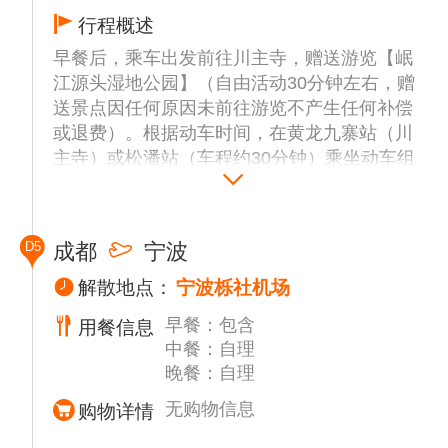
2、禁止吸烟，有吸烟习惯的客人请忍耐，或
行程概述
是到专门的吸烟区，否则会受到高额罚款。九
寨沟是世界自然遗产，爱它您就保护它。
早餐后，乘车出发前往川主寺，赠送游览【岷
江源头湿地公园】（自由活动30分钟左右，赠
送景点因任何原因未前往游览不产生任何补偿
或退费）。根据动车时间，在黄龙九寨站（川
主寺）或松潘站（车程约30分钟）乘坐动车组
返回成都。抵达成都火车站，出站后由小车接
站前往酒店入住，后可自由活动。
D5
成都
宁波
温馨提示：
1、若遇特殊情况(如交通管制或旺季堵车）此
解散地点：
宁波栎社机场
日早上出发时间或会早于酒店开餐时间，届时
早餐：包含
用餐信息
可能会调整为安排打包路早；
中餐：自理
2、景区内的摊点购物点、或沿涂停留休息的
晚餐：自理
站点和餐厅均可能会有当地人开设的土特产超
市非我社控制，请不要误解；
无购物信息
购物详情
3、沿途部分路段实行交通管制，容易堵车，