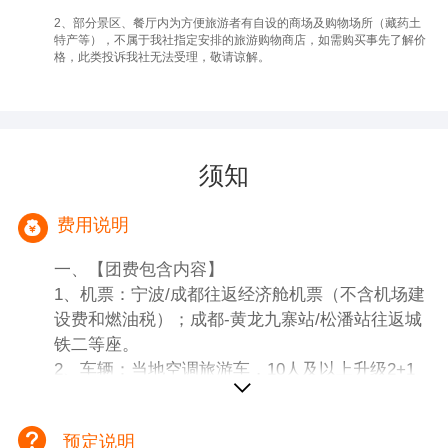
2、部分景区、餐厅内为方便旅游者有自设的商场及购物场所（藏药土
特产等），不属于我社指定安排的旅游购物商店，如需购买事先了解价
格，此类投诉我社无法受理，敬请谅解。
须知
费用说明
一、【团费包含内容】
1、机票：宁波/成都往返经济舱机票（不含机场建
设费和燃油税）；成都-黄龙九寨站/松潘站往返城
铁二等座。
2、车辆：当地空调旅游车，10人及以上升级2+1
旅游车（仅黄龙九寨段），保证每人一个正座。
3、酒店：全程入住当地网评四钻酒店标准间（如
预定说明
需升级费用另询，请在报名时告知）。