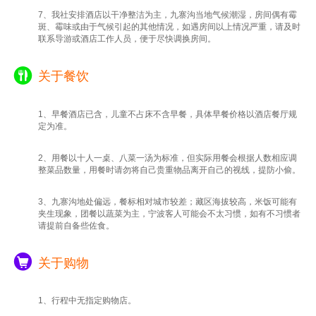
7、我社安排酒店以干净整洁为主，九寨沟当地气候潮湿，房间偶有霉
斑、霉味或由于气候引起的其他情况，如遇房间以上情况严重，请及时
联系导游或酒店工作人员，便于尽快调换房间。
关于餐饮
1、早餐酒店已含，儿童不占床不含早餐，具体早餐价格以酒店餐厅规
定为准。
2、用餐以十人一桌、八菜一汤为标准，但实际用餐会根据人数相应调
整菜品数量，用餐时请勿将自己贵重物品离开自己的视线，提防小偷。
3、九寨沟地处偏远，餐标相对城市较差；藏区海拔较高，米饭可能有
夹生现象，团餐以蔬菜为主，宁波客人可能会不太习惯，如有不习惯者
请提前自备些佐食。
关于购物
1、行程中无指定购物店。