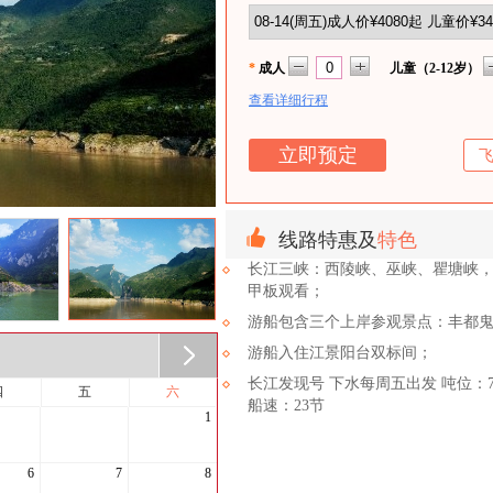
*
成人
儿童（2-12岁）
查看详细行程
线路特惠及
特色
长江三峡：西陵峡、巫峡、瞿塘峡
甲板观看；
游船包含三个上岸参观景点：丰都
游船入住江景阳台双标间；
长江发现号 下水每周五出发 吨位：714
四
五
六
船速：23节
1
6
7
8