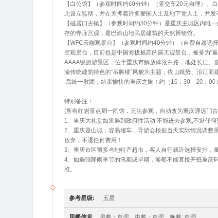
【白公馆】（参观时间约60分钟）（景交车20元自理）、白
此设立监狱，并在关押着许多爱国人士及地下党人士，并发
【磁器口古镇】（参观时间约30分钟）是重庆主城区内唯
存的寺庙宫观，是巴渝山地民居建筑的天然博物馆。
【WFC云端观景台】（参观时间约40分钟）（自费自愿选
空观景台，目前也是中国海拔最高的露天观景台，被誉为“重
AAAA级旅游景区，位于重庆市解放碑沧白路，地处长江
渝传统建筑特色的“吊脚楼”风貌为主题，依山就势、沿江而建..
.后统一散团，结束愉快的重庆之旅！约（16：30—20：0
特别备注：
(所有红岩景点周一闭馆，无法参观，自动改为重庆通远门古
1、重庆大礼堂如果遇到政府性活动 不能进去参观,不退任何
2、重庆是山城，容易堵车，导游会根据当天实际情况调整
放弃，不退任何费用！
3、重庆市区很多当地特产超市，客人自行就近选择安排，
4、如遇强降雨季节的汛期或旱期，游船不能直接开抵重庆
准。
参考星级:
五星
用餐信息
早餐：自理 中餐：自理 晚餐: 自理