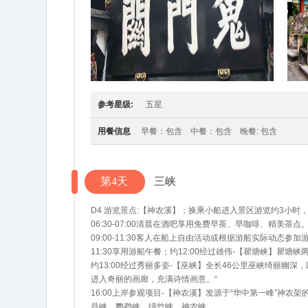
参考星级:
五星
用餐信息
早餐：包含 中餐：包含 晚餐: 包含
第4天
三峡
D4 游览景点:【神农溪】；换乘小船进入景区游览约3小时，
06:30-07:00清晨在酒吧享用免费早茶、早咖啡、精美茶点。0
09:00-11:30客人在船上自由活动或根据游船实际动态参
11:30享用游船午餐；约12:00经过雄伟-【瞿塘峡】瞿
约13:00经过秀丽多姿-【巫峡】全长46公里巫峡绮丽
进入奇丽的画廊，充满诗情画意。“
16:00上岸参观项目-【神农溪】发源于“华中第一峰”神
昌峡、鹦鹉峡、绵竹峡、神农峡。