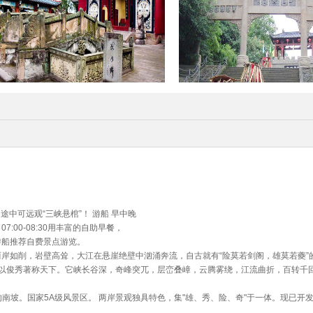
途中可远观“三峡悬棺”！ 游船 早中晚
7:00-08:30用丰富的自助早餐，
加游船推荐自费景点游览。
塘峡两岸如削，岩壁高耸，大江在悬崖绝壁中汹涌奔流，自古就有“险莫若剑阁，雄莫若夔”
幽深，以俊秀著称天下。它峡长谷深，奇峰突兀，层峦叠嶂，云腾雾绕，江流曲折，百转千
农架的南坡。国家5A级风景区。 两岸景观独具特色，集"雄、秀、险、奇"于一体。现已开