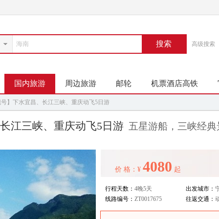
搜索
高级搜索
国内旅游
周边旅游
邮轮
机票酒店高铁
现号】下水宜昌、长江三峡、重庆动飞5日游
长江三峡、重庆动飞5日游
五星游船，三峡经典
4080
价 格：¥
起
行程天数：
4晚5天
出发城市：
线路编号：
ZT0017675
往返交通：