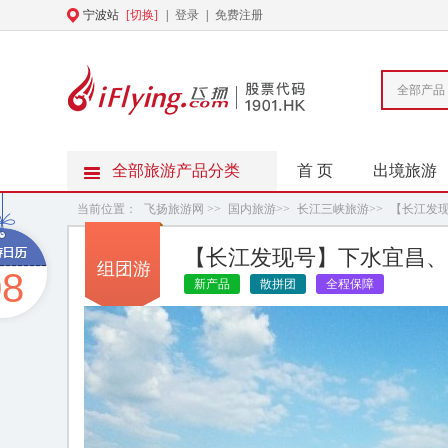
宁波站
[切换]
|
登录
|
免费注册
全部产品
全部旅游产品分类
首 页
出境旅游
当前位置：
飞扬旅游网
>>
国内旅游
>>
长江三峡旅游
>>
【长江发
【长江发现号】下水宜昌、
组团游
08
新产品
散拼团
全程保障