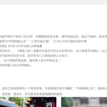
都"、“阴曹地府”闻名于世有三宫九府，宫阙楼观贵似天庭，鬼帝坐镇在此，统亿万鬼神。是传
国神曲之乡"、" 人类灵魂之都"。 12:30-13:00 游轮自助午餐
迎酒会 18:00-19:00 游轮-自助晚餐
演出（费用290元）。《烽烟三国》是重庆忠县的大型山水实景演出。以三峡港湾为舞台，
史为剧本的实景大戏，是丰富长江三峡旅游的人文钜片。
， 长江两侧风景如画，建议客人多去甲板走走！
时间到船上前台咨询确认。
是长江游轮旅客的一个观光胜地。丰都鬼城又称为“幽都”、“中国神曲之乡”。鬼城以
、黄泉路、望乡台、药王殿等多座表现阴间的建筑。