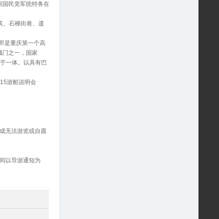
间国民党军统特务在
筑、石梯街巷、遗
台即是重庆第一个高
城门之一，国家
观于一体。以具有巴
15游船说明会
成无法游览或自愿
间以导游通知为