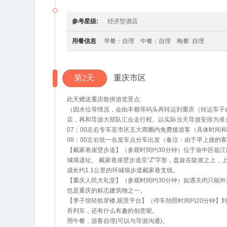
参考星级:
经济型酒店
用餐信息
早餐：自理 中餐：自理 晚餐: 自理
第2天
重庆市区
此天赠送重庆散拼游览景点:
（因水位等情况，会由丰都等码头再转运到重庆（转运车子
店，再和导游大部队汇合走行程。以实际当天导游安排为准
07：00左右专车至市区五大商圈内免费接游客（具体时间和
08：00左右统一在发车点分车出发（备注：由于早上接的
【戴家巷崖壁步道】（参观时间约30分钟）位于渝中区临
城墙遗址。 戴家巷崖壁步道呈“Z”字形，盘旋在陡坡之上
成长约1.1公里的环城墙步道戴家巷支线。
【重庆人民大礼堂】（参观时间约30分钟）如遇关闭只能
也是重庆的标志建筑物之一。
【李子坝轻轨穿楼,观景平台】（停车拍照时间约20分钟
吞列车，还有什么有趣的创意呢。
用午餐，游客自理(可以与导游沟通)。