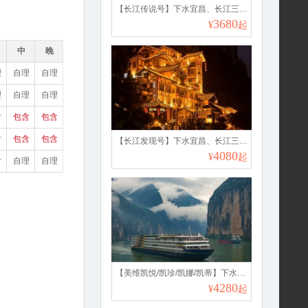
【长江传说号】下水宜昌、长江三峡、重庆双动6日游
3680
¥
起
中
晚
理
自理
自理
理
自理
自理
含
包含
包含
含
包含
包含
【长江发现号】下水宜昌、长江三峡、重庆动飞5日游
4080
¥
起
含
自理
自理
【美维凯悦/凯珍/凯娜/凯蒂】下水重庆、长江三峡、宜昌双动6日游
4280
¥
起