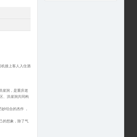
司机接上客人入住酒
洪崖洞，是重庆老
街区、洪崖洞共同构
妙结合的杰作 ，
己的想象，除了气