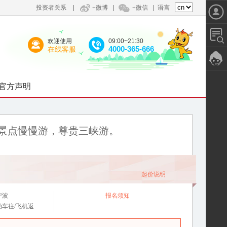
投资者关系
|
+微博
|
+微信
|
语言
欢迎使用
09:00~21:30
4000-365-666
在线客服
官方声明
景点慢慢游，尊贵三峡游。
起价说明
宁波
报名须知
动车往/飞机返