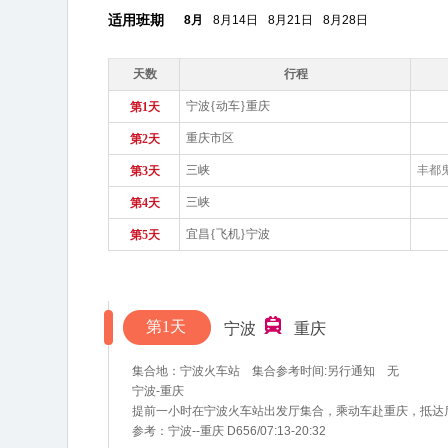
适用班期
8月
8月14日
8月21日
8月28日
天数
行程
宁波{动车}重庆
第1天
重庆市区
第2天
三峡
丰都
第3天
三峡
第4天
宜昌{飞机}宁波
第5天
第1天
宁波
重庆
集合地：宁波火车站 集合参考时间:另行通知 无
宁波-重庆
提前一小时在宁波火车站出发厅集合，乘动车赴重庆，抵达
参考：宁波--重庆 D656/07:13-20:32