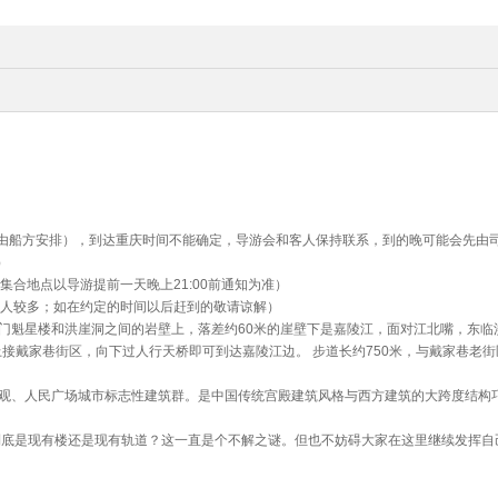
由船方安排），到达重庆时间不能确定，导游会和客人保持联系，到的晚可能会先由
）
集合地点以导游提前一天晚上21:00前通知为准）
客人较多；如在约定的时间以后赶到的敬请谅解）
江门魁星楼和洪崖洞之间的岩壁上，落差约60米的崖壁下是嘉陵江，面对江北嘴，东临
，上接戴家巷街区，向下过人行天桥即可到达嘉陵江边。 步道长约750米，与戴家巷老
外观、人民广场城市标志性建筑群。是中国传统宫殿建筑风格与西方建筑的大跨度结构巧
】到底是现有楼还是现有轨道？这一直是个不解之谜。但也不妨碍大家在这里继续发挥自