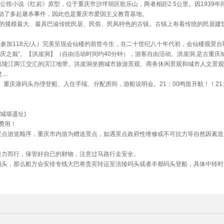
公馆小说《红岩》原型，位于重庆市沙坪坝区歌乐山，两者相距2.5公里。因1939年
动了多起屠杀事件，因此也是重庆市爱国主义教育基地。
一的规模最大、最具巴渝传统民居、民俗、民风特色的古镇。古镇上有着传统的民居建
择参加118元/人）完美呈现会仙楼的前世今生，在二十世纪八十年代初，会仙楼观景
庆之巅”。【洪崖洞】（自由活动时间约40分钟），游客自由活动。洪崖洞,是古重庆
、嘉陵江两江交汇的滨江地带。洪崖洞坐拥城市旅游景观、商务休闲景观和城市人文景
..
0）重庆港码头办理登船、入住手续、分配房间，游船说明会。21：00鸣笛开航！！21:
城墙遗址)
费用！
景点游览顺序，重庆市内游为赠送景点，如遇景点政府性维修或不可抗力等自然因素造
量力而行，保管好自已的财物，注意过马路行走安全。
码头，那么船方会安排专线大巴将贵宾转运至涪陵码头或者丰都码头登船，具体中转时