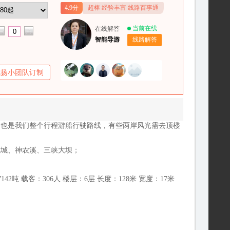
4.9分
超棒 经验丰富 线路百事通
当前在线
在线解答
智能导游
线路解答
飞扬小团队订制
，也是我们整个行程游船行驶路线，有些两岸风光需去顶楼
鬼城、神农溪、三峡大坝；
2吨 载客：306人 楼层：6层 长度：128米 宽度：17米