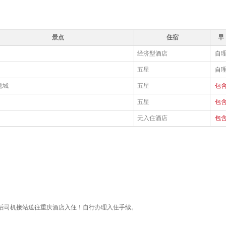
景点
住宿
早
经济型酒店
自
五星
自
鬼城
五星
包
五星
包
无入住酒店
包
后司机接站送往重庆酒店入住！自行办理入住手续。