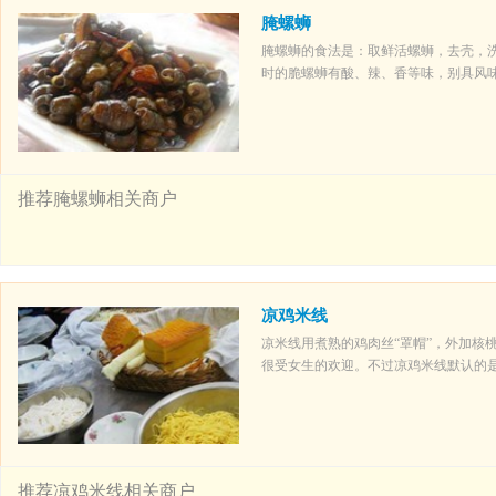
腌螺蛳
腌螺蛳的食法是：取鲜活螺蛳，去壳，
时的脆螺蛳有酸、辣、香等味，别具风
推荐腌螺蛳相关商户
凉鸡米线
凉米线用煮熟的鸡肉丝“罩帽”，外加核
很受女生的欢迎。不过凉鸡米线默认的
推荐凉鸡米线相关商户