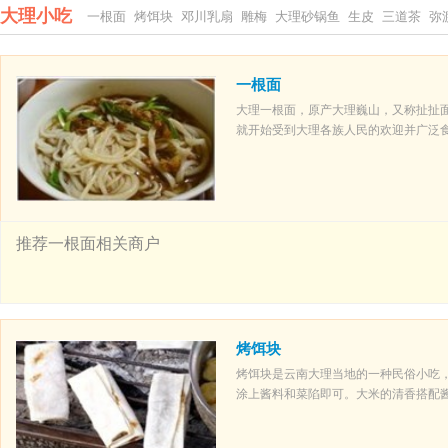
大理小吃
一根面
烤饵块
邓川乳扇
雕梅
大理砂锅鱼
生皮
三道茶
弥
一根面
大理一根面，原产大理巍山，又称扯扯
就开始受到大理各族人民的欢迎并广泛食
推荐一根面相关商户
烤饵块
烤饵块是云南大理当地的一种民俗小吃
涂上酱料和菜陷即可。大米的清香搭配