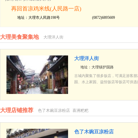
再回首凉鸡米线(人民路一店)
地址：大理市人民路198号
(0872)6895609
大理美食聚集地
大理洋人街
大理洋人街
地址：大理镇护国路
古城内聚集了很多饭店，可满足游客朋
园、水上家园、益恒饭店等饭店可供选
大理店铺推荐
色了木豌豆凉粉店
喜洲粑粑
色了木豌豆凉粉店