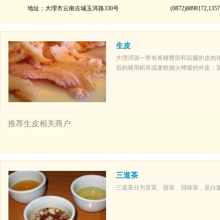
地址：大理市云南古城玉洱路330号
(0872)8898172,135
生皮
大理洱源一带有将猪臀部和后腿的皮肉伴
后的猪用稻草或麦秸烧火烤猪的外皮，
推荐生皮相关商户
三道茶
三道茶分为苦茶、甜茶、回味茶，是白