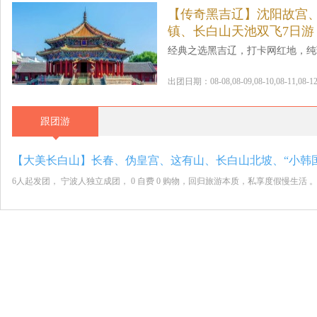
【传奇黑吉辽】沈阳故宫
镇、长白山天池双飞7日游
经典之选黑吉辽，打卡网红地，纯
出团日期：08-08,08-09,08-10,08-11,08-12,08
跟团游
6人起发团， 宁波人独立成团， 0 自费 0 购物，回归旅游本质，私享度假慢生活 