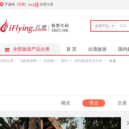
宁波站
[切换]
|
|
免费注册
全部产品
全部旅游产品分类
首 页
出境旅游
国内
当前位置：
飞扬旅游网
>>
目的地
>>
纽约
>>
纽约旅游景点大全
>>
火岛
概述
景点
交通