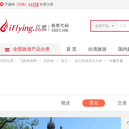
宁波站
[切换]
|
|
免费注册
全部产品
全部旅游产品分类
首 页
出境旅游
国内
当前位置：
飞扬旅游网
>>
目的地
>>
波兰
>>
波兰旅游景点大全
>>
小波兰省
概述
景点
交通