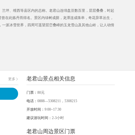
、兰坪、维西等县区内的总称。老君山连绵盘亘数百里，层层叠叠，时起
老君曾在此炼丹而得名。景区内绿树成荫，龙潭连成珠串，奇花异草丛生，
，一派冰雪世界，四周可遥望层峦叠嶂的玉龙雪山及其他山岭，让人动情
老君山景点相关信息
更多
门票：
80元
电话：
0888—5308211，5308215
开放时间：
9:00~17:30
建议游玩时间：
2-3小时
老君山周边景区门票