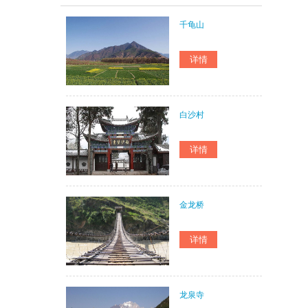
千龟山
白沙村
金龙桥
龙泉寺