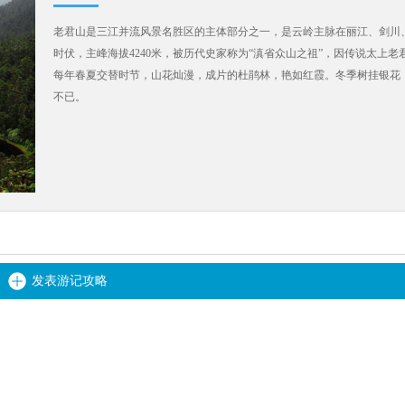
老君山是三江并流风景名胜区的主体部分之一，是云岭主脉在丽江、剑川
时伏，主峰海拔4240米，被历代史家称为“滇省众山之祖”，因传说太上
每年春夏交替时节，山花灿漫，成片的杜鹃林，艳如红霞。冬季树挂银花
不已。
发表游记攻略