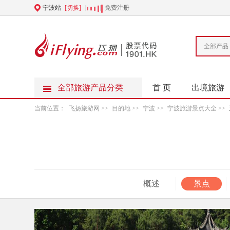
宁波站
[切换]
|
|
免费注册
全部产品
全部旅游产品分类
首 页
出境旅游
当前位置：
飞扬旅游网
>>
目的地
>>
宁波
>>
宁波旅游景点大全
>>
概述
景点