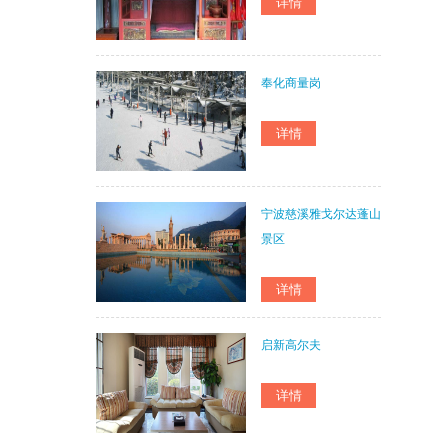
奉化商量岗
宁波慈溪雅戈尔达蓬山
景区
启新高尔夫