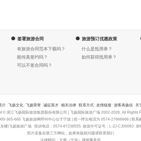
签署旅游合同
旅游预订优惠政策
有旅游合同范本下载吗？
什么是抵用券？
能传真签约吗？
如何获得抵用券？
可以不签合同吗？
简介
|
飞扬文化
|
飞扬荣誉
|
诚征英才
|
相关法律
|
联系方式
|
友情链接
|
游客表扬信
|
关
ght © 浙江飞扬国际旅游集团股份有限公司 | 飞扬国际旅游广场 2002-2026, All Rights R
-365-666
飞扬旅游网
呼叫中心位于宁波 | 统一呼出电话为 0574-27666666 | 联系邮箱为
飞扬旅游广场 投诉电话：0574-87238555 旅游许可证号：L-ZJ-CJ00063
浙I
照片采集自第三方网站，如果有版权问题请联系我们
法律顾问：天册（宁波）律师事务所