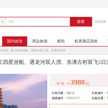
搜索
高级搜索
国内旅游
周边旅游
邮轮
机票酒店高铁
江风情】 漓江四星游船、遇龙河双人漂、东漓古村双
漓江四星游船、遇龙河双人漂、东漓古村双飞5日
3980
价 格：¥
起
行程天数：
4晚5天
出发城市：
线路编号：
ZT0032575
往返交通：