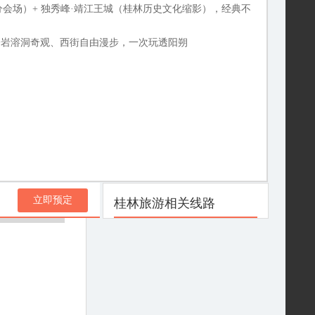
分会场）+ 独秀峰·靖江王城（桂林历史文化缩影），经典不
子岩溶洞奇观、西街自由漫步，一次玩透阳朔
立即预定
桂林旅游相关线路