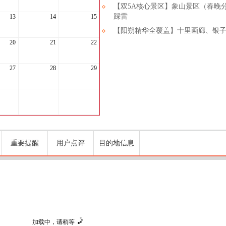
【双5A核心景区】象山景区（春晚
踩雷
13
14
15
【阳朔精华全覆盖】十里画廊、银
20
21
22
27
28
29
重要提醒
用户点评
目的地信息
加载中，请稍等