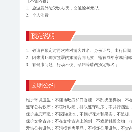
【不含内容】
1、旅游意外险5元/人/天，交通险40元/人
2、个人消费
预定说明
1、敬请在预定时再次核对游客姓名、身份证号、出行日
2、因未满18周岁签署的旅游合同无效，需有成年家属陪
3、有健康问题、行动不便、孕妇等请勿预定报名；
文明公约
维护环境卫生：不随地吐痰和口香糖，不乱扔废弃物，不
遵守公共秩序：不喧哗吵闹，排队遵守秩序，不并行挡道
保护生态环境：不踩踏绿地，不摘折花木和果实，不追捉
保护文物古迹：不在文物古迹上涂刻，不攀爬触摸文物，
爱惜公共设施：不污损客房用品，不损坏公用设施，不贪