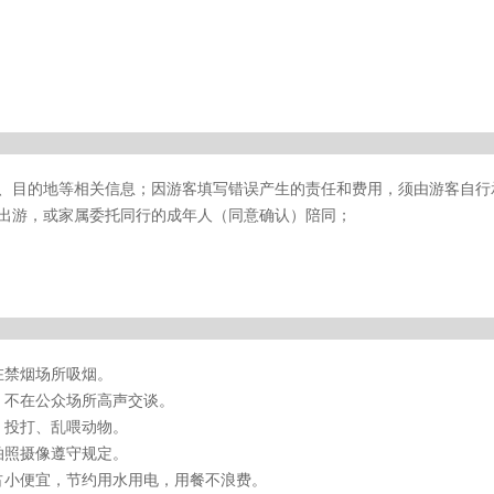
期、目的地等相关信息；因游客填写错误产生的责任和费用，须由游客自行
同出游，或家属委托同行的成年人（同意确认）陪同；
在禁烟场所吸烟。
，不在公众场所高声交谈。
、投打、乱喂动物。
拍照摄像遵守规定。
占小便宜，节约用水用电，用餐不浪费。