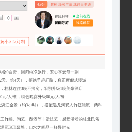
4.9分
超棒 经验丰富 线路百事通
当前在线
在线解答
智能导游
线路解答
飞扬小团队订制
0购物0自费，回归纯净旅行，安心享受每一刻
第2天、第4天），拒绝早起赶路，真正度假式慢游
，桂林连住3晚不挪窝，阳朔升级1晚美豪酒店
元/人/餐，特色晚宴升级80元/人/餐
大漓江全景（约3小时），搭配遇龙河双人竹筏漂流，两种
手工竹编、陶艺、酿酒等非遗技艺，感受活着的桂北民俗
0°观景玻璃幕墙，山水之间品一杯慢时光