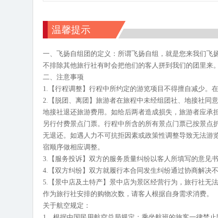
温馨提示
一、飞扬自组团的定义：所谓飞扬自组，就是您来我们飞
不排除其他旅行社有时会把他们的客人拼到我们的团里来
二、注意事项
1.【行程调整】行程中所约定的游览项目不得擅自减少。在
2.【脱团、离团】旅游者在旅程中未经组团社、地接社同
地接社退还旅游费用。如给后两者造成损失，旅游者应承
另行付费景点门票。行程中所含的所有景点门票已按景点
无退还。如遇人力不可抗拒因素或政策性调整导致无法游
宿顺序做相应调整。
3.【服务投诉】双方的服务质量纠纷以客人所填写的意见
4.【双方纠纷】双方就履行本合同发生纠纷通过协商解决
5.【景中店及土特产】景中店为景区经营行为，旅行社无
作为旅行社安排的购物次数，请客人根据自身需求消费。
关于航空规定：
1、根据中国民用航空总局规定：乘坐航班的旅客一律禁