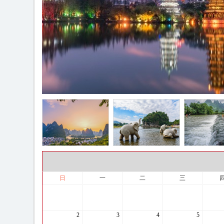
日
一
二
三
2
3
4
5