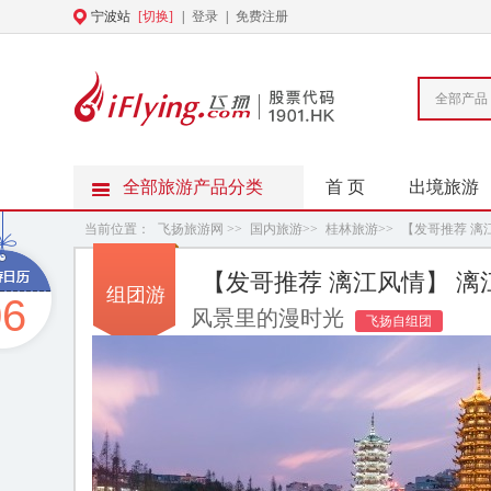
宁波站
[切换]
|
登录
|
免费注册
全部产品
全部旅游产品分类
首 页
出境旅游
当前位置：
飞扬旅游网
>>
国内旅游
>>
桂林旅游
>>
【发哥推荐 漓
飞5日游
【发哥推荐 漓江风情】 
组团游
06
风景里的漫时光
飞扬自组团