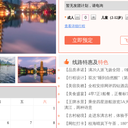
*
成人
儿童（2-12岁）
查看详细行程
线路特惠及
特色
【品质承诺】满20人派飞扬全陪，
【行程设计】双次“睡到自然醒”（
【美宿良栖】全程安排网评四钻酒店
【美食盛宴】4早7正1船餐，正餐标50
四
五
六
【王牌水景】乘坐四星游船游览5A
漓江，两种诗意
1
【古村秘境】走进东漓古村，体验
6
7
8
【网红打卡】桂海晴岚下午茶，18