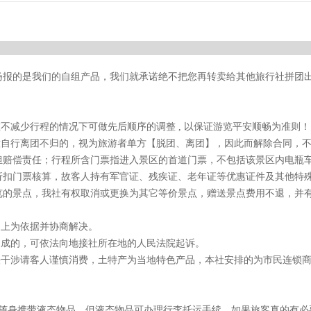
扬报的是我们的自组产品，我们就承诺绝不把您再转卖给其他旅行社拼团
。
不减少行程的情况下可做先后顺序的调整 , 以保证游览平安顺畅为准则！
意自行离团不归的，视为旅游者单方【脱团、离团】，因此而解除合同，
担赔偿责任；行程所含门票指进入景区的首道门票，不包括该景区内电瓶
折扣门票核算，故客人持有军官证、残疾证、老年证等优惠证件及其他特
览的景点，我社有权取消或更换为其它等价景点，赠送景点费用不退，并
书上为依据并协商解决。
不成的，可依法向地接社所在地的人民法院起诉。
法干涉请客人谨慎消费，土特产为当地特色产品，本社安排的为市民连锁
止随身携带液态物品，但液态物品可办理行李托运手续，如果旅客真的有必