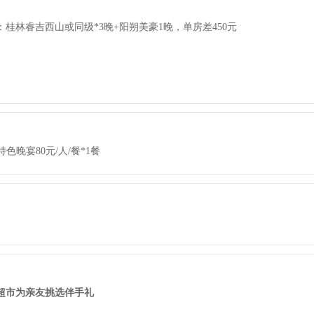
桂林睿吉西山或同级*3晚+阳朔美豪1晚，单房差450元
色晚宴80元/人/餐*1餐
超市为亲友挑选伴手礼