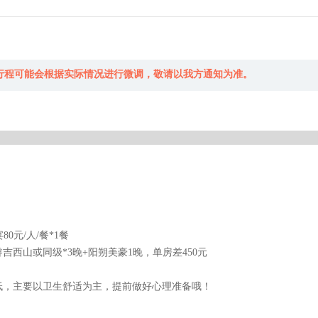
行程可能会根据实际情况进行微调，敬请以我方通知为准。
0元/人/餐*1餐
西山或同级*3晚+阳朔美豪1晚，单房差450元
低，主要以卫生舒适为主，提前做好心理准备哦！