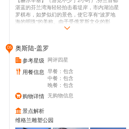
【赫尔辛基】（游览不少于2小时）,芬兰首都
湛蓝的芬兰湾海轻轻拍击着堤岸，市内湖泊星
罗棋布，如梦似幻的景色，使它享有“波罗地
海的明珠”的美称。由于受俄罗斯文化的影
响，市内的建筑艺术举世闻名。
【赫尔辛基议会广场】、【赫尔辛基大教堂】
外观,游览赫尔辛基的象征－赫尔辛基大教
奥斯陆-盖罗
D5
堂，这座器宇非凡的乳白色绿顶建筑是赫尔辛
基相当著名的建筑，被誉为“白色教堂”。
网评四星
参考星级
【芬兰Oodi图书馆】网红打卡之地，CNN曾
早餐：包含
用餐信息
在2017年把该馆列为2018年即将开放的世界
中餐：包含
级文化建筑之一。
晚餐：包含
【海滨露天集市】（游览时间约1小时）,感受
芬兰传统手工市场的文化与商业氛围。
无购物信息
购物详情
【西贝柳斯公园】（游览约45分钟）,为纪念
作曲家西贝柳斯而建造的城市公园，形如森林
景点解析
的纪念碑是至大的亮点，象征着森林给予西贝
维格兰雕塑公园
柳斯无穷的创作灵感。