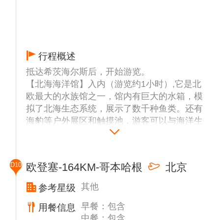
行程概述
抵达希茨海尔斯后，开始游览。
【北海海洋馆】入内（游览约1小时）,它是北
欧最大的水族馆之一，馆内有巨大的水箱，模
拟了北海生态系统，展示了数千种鱼类。还有
海豹等户外展区和触摸池，游客可以与海洋生
物互动。
【希茨海尔斯灯塔】外观,这座灯塔建于1863
年，是丹麦的标志性建筑，站在灯塔上可俯瞰
D10
欧登塞-164KM-哥本哈根
北京
北海和周边乡村的壮丽景色，附近区域适合散
步，能欣赏到丹麦海岸的粗犷之美。
其他
参考星级
后前往安徒生的故乡—欧登塞。
早餐：包含
【安徒生博物馆】入内(游览约1.5小时),博物
用餐信息
中餐：包含
馆详细介绍了安徒生的生平故事和创作历程，