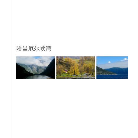
峡湾的精髓，透过列车车窗，你可以欣赏到山
涧小溪，瀑布，绝壁，奇景叠出。
【弗洛伊恩山+缆车】,乘坐有轨缆车只需五六
分钟即可到达弗洛伊恩山的320米处，就可以
俯瞰卑尔根全市风景。
哈当厄尔峡湾