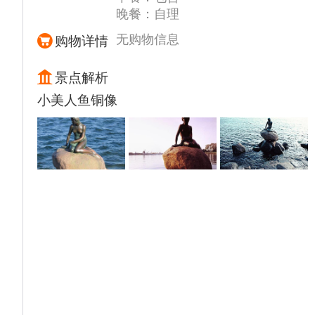
晚餐：自理
馆内收藏了大量与安徒生相关的文物、手稿和
作品，让游客仿佛置身于童话世界之中。
无购物信息
购物详情
【安徒生儿时故居】入内，位于欧登塞市蒙基
莫莱街3号，他在这里一直生活到14岁。这是
景点解析
一座面积仅18平方米的黄色木质结构小屋，屋
小美人鱼铜像
内按安徒生自传中的描述布置，展示着做鞋工
具、旧床等物品，体现了他早年的贫困生活。
1905年，为纪念安徒生诞辰100周年，在故居
旁建起了安徒生博物馆，后经多次扩建，馆内
陈列着安徒生作品手稿、来往信件等大量文
物。
【欧登塞大教堂】外观，始建于14世纪，是典
型的哥特式建筑。教堂以丹麦国王克努德的神
圣称号命名，克努德国王1086年在圣阿班教
堂遇刺后埋葬于此。