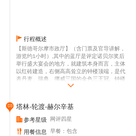
行程概述
【斯德哥尔摩市政厅】（含门票及官导讲解，
游览约1小时）,其中的蓝厅是评定诺贝尔奖后
举行盛大宴会的地方，就建筑本身而言，主体
以红砖建造，右侧高高耸立的钟楼顶端，是代
表丹麦、瑞典、挪威三国的金色三王冠。钟楼
内则设有以艺术品展览为主的博物馆。
【皇宫外景、老城】（游览约15分钟）,皇宫
是目前世界上仍在使用的最大的皇家宫殿。如
塔林-轮渡-赫尔辛基
D3
今，这里是瑞典国王办公和举行庆典的地方，
同时也是斯德哥尔摩的主要旅游景点。城内有
网评四星
参考星级
中世纪小巷、圆石街道和古式建筑，深受北日
早餐：包含
用餐信息
耳曼式风格影响。