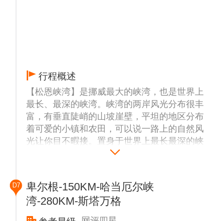
行程概述
【松恩峡湾】是挪威最大的峡湾，也是世界上
最长、最深的峡湾。峡湾的两岸风光分布很丰
富，有垂直陡峭的山坡崖壁，平坦的地区分布
着可爱的小镇和农田，可以说一路上的自然风
光让你目不暇接。置身于世界上最长最深的峡
湾之间，感受大自然最富有灵气的赠予。
【弗洛姆小镇】毗邻峡湾又背靠大山的弗洛姆
小镇,充满欧洲风情,星罗棋布的小房子,漫山遍
卑尔根-150KM-哈当厄尔峡
D7
野的花花草草,让人不想离开。在这个小镇里,
湾-280KM-斯塔万格
忙碌是可耻的,无所事事地放空自己,才是最应
该干的事情。
网评四星