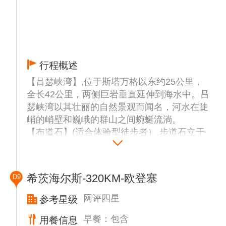
行程概述
【吕瑟峡湾】,位于斯塔万格以东约25公里，
全长42公里，两侧巨岩垂直延伸到海水中。吕
瑟峡湾以其壮丽的自然景观而闻名，河水在陡
峭的峭壁和巍峨的群山之间蜿蜒流淌。
【布道石】(适合体验型徒步者）,步道石立于
吕瑟峡湾中部，悬崖高604米，顶部是一块25
米见方的岩石，因形似教堂牧师讲台得名。作
为挪威三大奇石之一，布道石的难度最低，但
希茨海尔斯-320KM-欧登塞
D9
是非常出片。徒步往返约8公里，需3-6小时，
可俯瞰壮丽的峡湾景色。
网评四星
参考星级
根据邮轮时刻前往码头，准备前往丹麦。
早餐：包含
用餐信息