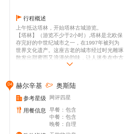
行程概述
上午抵达塔林，开始塔林古城游览。
【塔林】（游览不少于2小时）,塔林是北欧保
存完好的中世纪城市之一，在1997年被列为
世界文化遗产。这座古老的城市经过时光雕琢
散发出甜蜜而又浪漫的韵味，让人迷失在中古
世纪的遗风中。爱沙尼亚全世界空气质量至
优，首都塔林美誉“洗肺圣地”，景点包含：
【亚历山大.涅夫斯基主教堂】塔林最大和最
D4
赫尔辛基
奥斯陆
高的圆顶东正教堂。位于塔林上城，是一座19
世纪俄罗斯东正教教堂，以13世纪抗击条顿骑
网评四星
参考星级
士团入侵的亚历山大.涅夫斯基命名。
早餐：包含
【塔林老城观景台】,拥有超过180度的视角，
用餐信息
中餐：包含
是欣赏旧城的不二地点，从高可以俯瞰塔林旧
晚餐：自理
城的景色，墙上的"The Times we had"已经成
为塔林的网红打卡拍摄点。