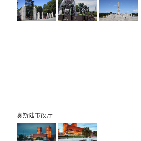
【岩石教堂】入内（游览约30分钟）,(含门
票）岩石教堂卓越的设计极为新颖巧妙，飞碟
般的外观彻底颠覆教堂的概念。完成于1969
年，是世界上唯一一座建在岩石中的教堂。
（如遇教堂宗教活动或许关闭，敬请谅解）。
根据航班时刻前往奥斯陆。
奥斯陆市政厅