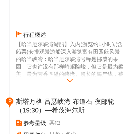
行程概述
【哈当厄尔峡湾游船】入内(游览约1小时),(含
船票)安排观景游船深入游览富有田园般风景
的哈当峡湾：哈当厄尔峡湾号称是挪威的果
园，它也许没有那样崎岖险峻，但它是最为柔
美，最为芳香四溢的峡湾。漫长的海岸线，被
北海的浪滔割成锯齿状。
【埃德小镇】(游览约30分钟),这里是挪威峡湾
美丽村庄的典型代表，过去是有雪山将之与世
斯塔万格-吕瑟峡湾-布道石-夜邮轮
D8
隔绝，仅以几百公里长的海湾与大海、与外界
（19:30）—希茨海尔斯
相连的山窝窝。游览结束后前往斯塔万格。
漫步【斯塔万格老城】游览约1小时:斯塔万格
其他
参考星级
老城有窄窄的石板小巷和古老的木头小房子。