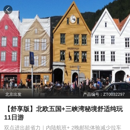
北京出发
产品编号：ZT0032297
【舒享版】北欧五国+三峡湾秘境舒适纯玩
11日游
双点进出超省力｜内陆航班+ 2晚邮轮体验减少拉车