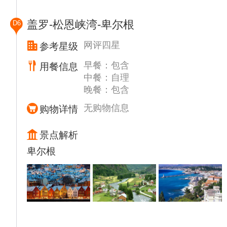
是国王王后的居所，也挪威君主处理日常事务
的地方，国王还在此召开国务会议，举办国
盖罗-松恩峡湾-卑尔根
D6
宴，招待其他国家的领导人。
【卡尔约翰大街】,漫步卡尔约翰大街，作为
网评四星
参考星级
挪威最具规模的商业步行街，街两侧挤满了百
早餐：包含
用餐信息
年以上的建筑，它们风格各异，造型别致，一
中餐：自理
座挨着一座，犹如建筑博览会。
晚餐：包含
【奥斯陆市政厅】外观、【奥斯陆歌剧院】外
观。
无购物信息
购物详情
【维格兰人像雕塑公园】入内（游览约45分
钟）,是世界上最大的雕塑主题公园，公园有
景点解析
192 座雕塑，总计有 650个人物雕像，奥斯陆
卑尔根
也被称为“雕刻之城”。从呱呱坠地的婴儿到天
真烂漫、情窦初开的少年，到枯索无味的中
年，再到熬度暮年的老人。在这里，你也仿佛
看到自己的人生缩影。