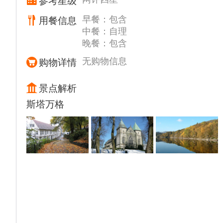
参考星级
【峡湾观光小火车】入内,海拔相差865米高的
弗洛姆铁路一览浓缩了松恩峡湾的精髓，透过
早餐：包含
用餐信息
列车车窗，你可以欣赏到山涧小溪，瀑布，绝
中餐：自理
晚餐：包含
壁，奇景叠出
【卑尔根】(游览不少于1.5小时）,卑尔根是挪
无购物信息
购物详情
威的第二大城市，却拥有美丽的小镇环境和氛
围。房屋依山而建，木建筑古色古香，街道狭
景点解析
窄，两旁咖啡馆和店铺温馨宜人。这里有联合
斯塔万格
国教科文组织世界遗产—建于汉萨同盟时期的
布吕根码头、渔市场、弗罗伊恩山等。
【布吕根旧城区】是挪威著名的世界文化遗
产。拥有很多古老木屋，约于十八世纪早期建
成，两畔一边现代一边古典，人字形的木屋色
彩鲜明，倒影在水中独有一番情调。
【露天鱼市】也是不可错过景点，这里是挪威
最喧闹的露天市场，仿佛一下穿越到另一世
界。除了海鲜外，这里的摊位还出售果蔬、鲜
花和纪念品等。的弗洛姆铁路一览浓缩了松恩