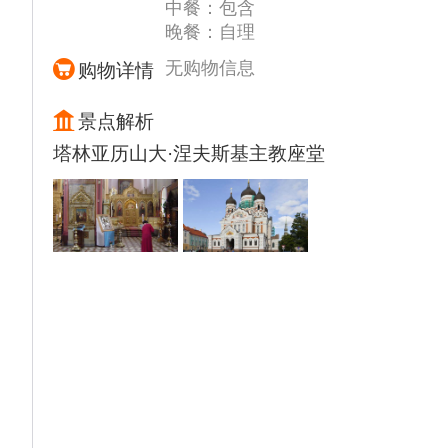
中餐：包含
【斯德哥尔摩皇家卫兵换岗仪式】：在斯德哥
晚餐：自理
尔摩老城中心的瑞典王宫广场，每天上演着一
场传承数百年的庄严盛典。这场仪式始于
无购物信息
购物详情
1523年，由当时的国王古斯塔夫三世亲手创
立，旨在彰显王室威严与国家形象。五百年
景点解析
来，即便历经王朝更迭与战火，仪式也未曾中
塔林亚历山大·涅夫斯基主教座堂
断，至今已成为瑞典一张享誉世界的国家名
片，每年吸引超过80万观众前来观看。
仪式不仅是简单的岗位交接，更是瑞典历史、
军事传统与民族精神的集中展现。卫兵们身着
中世纪风格的华丽制服，进行以优雅、精准为
特点的队列表演，其风格强调“威武而不咄咄
逼人”，体现了独特的北欧亲民理念。
备注：仪式可能因极端天气或特殊国事活动临
时取消，敬请谅解！
【斯德哥尔摩地铁】（游览参观30分钟）,由
于地质构造的关系，斯德哥尔摩许多地铁站都
是在岩石中凿开出来的，在灯光的映射下，地