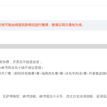
行程可能会根据实际情况进行微调，敬请以我方通知为准。
附加费，开票后不能退改签；
晚（峡湾和冰岛小镇不保证星级）
共17餐（邮轮特色晚餐1餐+瑞典肉丸餐1餐+冰岛羊肉汤1餐+丹麦脆皮猪
）、瓦萨博物馆、峡湾游船、峡湾观光小火车、杰古沙龙冰湖游船、蓝湖温