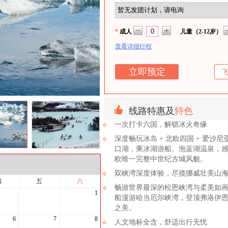
*
成人
儿童（2-12岁）
查看详细行程
线路特惠及
特色
一次打卡六国，解锁冰火奇缘
深度畅玩冰岛 + 北欧四国 + 爱
口湖，乘冰湖游船、泡蓝湖温泉，
欧唯一完整中世纪古城风貌。
双峡湾深度体验，尽揽挪威壮美山
四
五
六
畅游世界最深的松恩峡湾与柔美如
1
船漫游哈当厄尔峡湾，登顶弗洛伊
之美。
6
7
8
人文地标全含，舒适出行无忧