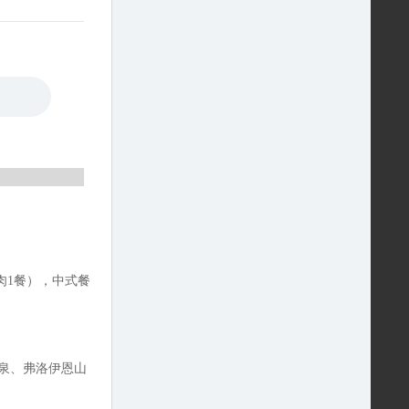
肉1餐），中式餐
泉、弗洛伊恩山