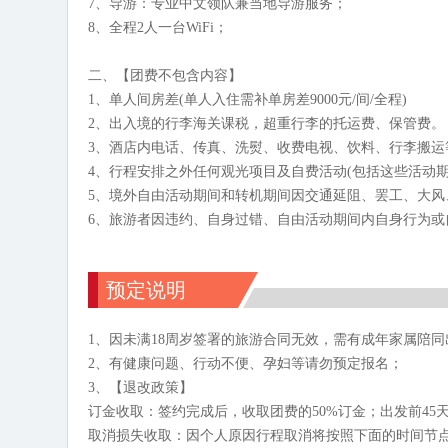
7、导游：专业中文领队兼当地导游服务；
8、全程2人一台WiFi；
二、【团费不包含内容】
1、单人间房差(单人入住需补单房差9000元/间/全程)
2、出入境的行李海关课税，超重行李的托运费、保管费。
3、酒店内电话、传真、洗熨、收费电视、饮料、行李搬运
4、行程安排之外任何观光项目及自费活动(包括这些活动
5、境外自由活动期间和转机期间因交通延阻、罢工、大
6、旅游者因违约、自身过错、自由活动期间内自身行为或
预定说明
1、因未满18周岁签署的旅游合同无效，需有成年家属陪
2、有健康问题、行动不便、孕妇等请勿预定报名；
3、【退改政策】
订金收取：签约完成后，收取团费的50%订金；出发前45
取消损失收取：因个人原因行程取消将按照下面的时间节