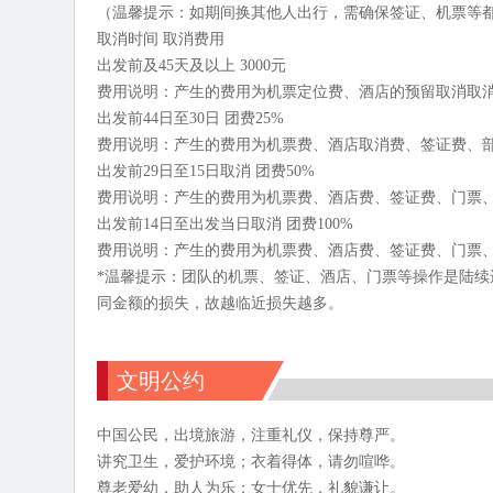
（温馨提示：如期间换其他人出行，需确保签证、机票等
取消时间 取消费用
出发前及45天及以上 3000元
费用说明：产生的费用为机票定位费、酒店的预留取消取
出发前44日至30日 团费25%
费用说明：产生的费用为机票费、酒店取消费、签证费、
出发前29日至15日取消 团费50%
费用说明：产生的费用为机票费、酒店费、签证费、门票
出发前14日至出发当日取消 团费100%
费用说明：产生的费用为机票费、酒店费、签证费、门票
*温馨提示：团队的机票、签证、酒店、门票等操作是陆
同金额的损失，故越临近损失越多。
文明公约
中国公民，出境旅游，注重礼仪，保持尊严。
讲究卫生，爱护环境；衣着得体，请勿喧哗。
尊老爱幼，助人为乐；女士优先，礼貌谦让。