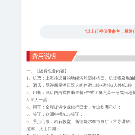
*以上行程仅供参考，最终
费用说明
一、【团费包含内容】
1、机票：上海往返目的地经济舱团体机票、机场税及燃油
2、酒店：网评四星酒店双人间住宿11晚+游轮2人外舱1
3、用餐：酒店内西式自助早餐+中式团餐六菜一汤或当地餐
8-10人一桌；
4、用车：全程提供专业旅行巴士，专业欧洲司机；
5、签证：欧洲申根ADS签证；
6、景点门票：岩石教堂、斯德哥尔摩市政厅（官导讲解
缆车、火山口湖；