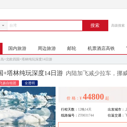
搜索
高级搜索
国内旅游
周边旅游
邮轮
机票酒店高铁
岛+北欧四国+塔林纯玩深度14日游
+塔林纯玩深度14日游
内陆加飞减少拉车，挪威
飞扬自组团
全透明
44800
价 格：¥
起
行程天数：
12晚14天
出发城市：
线路编号：
ZT0031744
往返交通：