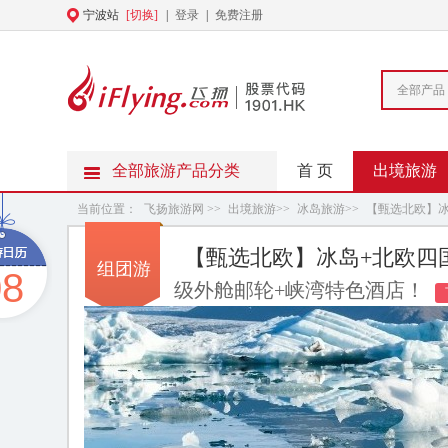
宁波站
[切换]
|
登录
|
免费注册
全部产品
全部旅游产品分类
首 页
出境旅游
当前位置：
飞扬旅游网
>>
出境旅游
>>
冰岛旅游
>>
【甄选北欧】冰
【甄选北欧】冰岛+北欧四国
组团游
08
级外舱邮轮+峡湾特色酒店！