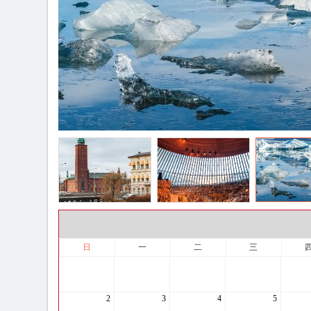
日
一
二
三
2
3
4
5