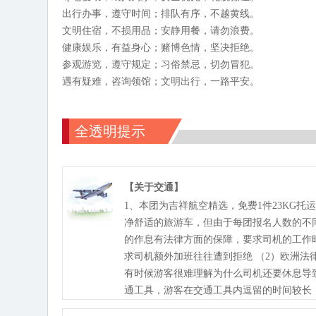
出行办事，遵守时间；排队有序，不越黄线。
文明住宿，不损用品；安静用餐，请勿浪费。
健康娱乐，有益身心；赌博色情，坚决拒绝。
参观游览，遵守规定；习俗禁忌，切勿冒犯。
遇有疑难，咨询领馆；文明出行，一路平安。
全透明提示
【关于交通】
1、本团为吉祥航空精选，免费1件23KG托
净舒适的旅游车，但由于每团报名人数的不同
的作息有法律方面的保障，要求司机的工作时
求司机额外加班往往遭到拒绝 （2）欧洲法律
有时候游客很难理解为什么司机还要休息导
通工具，游客在交通工具内逗留的时间较长