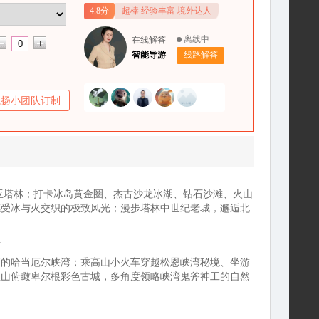
4.8分
超棒 经验丰富 境外达人
离线中
在线解答
智能导游
线路解答
飞扬小团队订制
沙尼亚塔林；打卡冰岛黄金圈、杰古沙龙冰湖、钻石沙滩、火山
感受冰与火交织的极致风光；漫步塔林中世纪老城，邂逅北
海
画的哈当厄尔峡湾；乘高山小火车穿越松恩峡湾秘境、坐游
恩山俯瞰卑尔根彩色古城，多角度领略峡湾鬼斧神工的自然