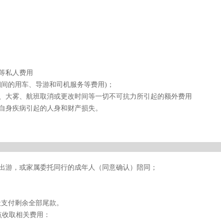
等私人费用
期间的用车、导游和司机服务等费用)；
风、大雾、航班取消或更改时间等一切不可抗力所引起的额外费用
自身疾病引起的人身和财产损失。
同出游，或家属委托同行的成年人（同意确认）陪同；
天支付剩余全部尾款。
点收取相关费用：