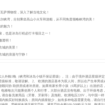
、瓦萨博物馆，深入了解当地文化！
厄尔峡湾，分别乘坐高山小火车和游船，从不同角度领略峡湾的美！
然的魅力！
泉，也是冰岛行程必打卡项目之一！
澈透明！
古城的美景！
古城的浪漫与宁静！
2人
外
舱
1晚（峡湾和冰岛小镇不保证星级）
。注：由于境外酒店星级评定
预订网星级标准，敬请谅解。 2、 欧洲的酒店基本为双人间，所以在产生单男
游顾问协 助拼房或者补房差。如果有家长带小孩（6周岁以上）出游的话
场，电梯每次只能乘坐两个人和行李，大部分酒店没有电梯。出于环保考虑
请自备洗漱用品（牙膏、牙刷等）及拖鞋。欧洲电压220V，与中国一样
国内购买好转换插头；房间内插座较少，如有多种电器需要充电，请自行
抽烟，需根据各酒店规定罚款，通常罚款金额100-500欧元之间，敬请注