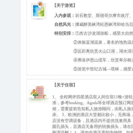
【关于游览】
入内参观：
岩石教堂、斯德哥尔摩市政厅
自然风光：
挪威醉美峡湾松恩峡湾和哈当
特别安排：
①杰古沙龙湖游船，感受大自
②体验蓝湖温泉，著名的地热温
③近距离欣赏火山口湖，湖水清
④弗洛伊恩山缆车，欣赏卑尔根
⑤游览中世纪古城—塔林，感受
【关于住宿】
1、 全程
网评四星
酒店双人间住宿
1
1
晚
+游轮
准，参考booking、Agoda等全球酒店
候，需要提前告知私人旅游顾问，由私人旅
床。 3、欧洲的酒店大堂都比较小，无商
店没有空调设备，且酒店内不提供洗漱用具，
圆孔插头，且酒店无备用的转换插头，请在
敬请谅解！ 4、请勿在酒店房间内抽烟，如有