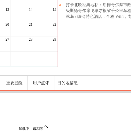
打卡北欧经典地标：斯德哥尔摩市
13
14
15
级斯德哥尔摩飞卑尔根省千公里车程，
冰岛 / 峡湾特色酒店，全程 WiF
20
21
22
27
28
29
重要提醒
用户点评
目的地信息
加载中，请稍等