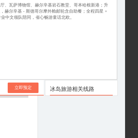
政厅、瓦萨博物馆、赫尔辛基岩石教堂、哥本哈根新港；升
赫尔辛基 - 斯德哥尔摩外舱邮轮含自助餐；全程四星 +
i，专业中文领队陪同，省心畅游童话北欧。
立即预定
冰岛旅游相关线路