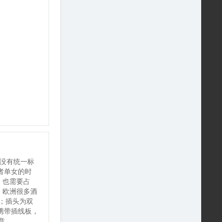
没有统一标
或者单女的时
，也需要占
，欧洲很多酒
；插头为双
携带插线板，
意。