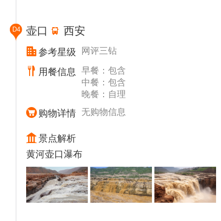
为征服天险，更为一场触及华夏魂魄的精神朝
圣。
壶口
西安
D4
乘车（车程2.5小时左右）赴【韩城古城】，
沿途行走在【沿黄公路】。在沿黄公路上，你
网评三钻
参考星级
看到的绝不是千篇一律的风景，而是百分百不
早餐：包含
用餐信息
一样的景色。沿途你将欣赏到奔腾壮阔的中华
中餐：包含
母亲河——黄河，沿黄公路全长800余公里，
晚餐：自理
被称为 “中国壹号公路”。
晚餐【韩城古城美食街】自理，（游览约40分
无购物信息
购物详情
钟左右）陕西韩城古城，一座始建于隋唐、有
着逾千年历史的国度，被誉为“全国保护较好
景点解析
的六大明清古城之一”。后入住酒店休息。
黄河壶口瀑布
温馨提示
1：不含华山景区索道及进出山车，华山景区
目前有两条索道（北峰索道与西峰索道），因
游客年龄不同，体质不同，兴趣不同，线路不
通等因素，我公司导游会详细介绍具体情况，
届时游客也可以根据自身情况与需求调整乘索