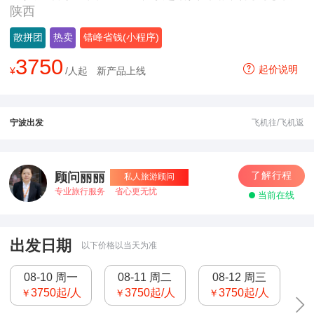
陕西
散拼团
热卖
错峰省钱(小程序)
3750
起价说明
¥
/人起
新产品上线
宁波出发
飞机往/飞机返
了解行程
顾问丽丽
私人旅游顾问
专业旅行服务
省心更无忧
当前在线
出发日期
以下价格以当天为准
08-10 周一
08-11 周二
08-12 周三
3750
起/人
3750
起/人
3750
起/人
￥
￥
￥