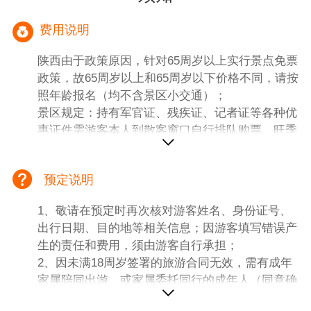
费用说明
陕西由于政策原因，针对65周岁以上实行景点免票
政策，故65周岁以上和65周岁以下价格不同，请按
照年龄报名（均不含景区小交通）；
景区规定：持有军官证、残疾证、记者证等各种优
惠证件需游客本人到散客窗口自行排队购票。旺季
散客窗口排队时间太长，如需导游代购门票，游客
就要放弃使用证件，旅行社不再退还差价！
预定说明
一、【团费包含内容】
1、大交通：宁波西安往返经济舱（不含机场建设
1、敬请在预定时再次核对游客姓名、身份证号、
燃油费）。
出行日期、目的地等相关信息；因游客填写错误产
2、住宿：全程入住网评三钻酒店，参考酒店如
生的责任和费用，须由游客自行承担；
下：
2、因未满18周岁签署的旅游合同无效，需有成年
西安三钻参考酒店：星宿酒店，汉都丽致土门店，
家属陪同出游，或家属委托同行的成年人（同意确
宜必思尚品五路口店等同级
认）陪同；
华山三钻参考酒店：丽呈、花筑迹忆或同级