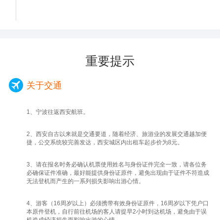
代城垣，以其独特的包容，让历史与当下在此
完美交融，等待每一位来访者，在此与长安完
成一场穿越千年的对话。
乘车（车程30分钟左右）参观【西安博物院·
小雁塔】（安排网红拼团精讲，赠送使用讲解
重要提示
辅助耳机，让专业讲解不再受噪音干扰，游览
1小时，如遇周二闭馆，则改为参观八路军西
关于交通
安办事处），在西安城的喧嚣中，藏着一处集
千年文脉与园林雅趣于一体的净土——西安博
1、宁波往返西安航班。
物院。这里不仅有小雁塔的秀美身姿，更
有“寺、塔、馆、园”交融的独特意境。
2、西安自古以来就是交通要道，随着经济、旅游业的发展交通越加便
中午乘车（约5公里，车程20分钟左右）游玩
捷，公交系统较完善发达，西安城区内出租车起步价为8元。
西安市中心仿古街【回民街】。游览西安市中
心地标——【钟鼓楼广场】，（游览约90分钟
3、请在报名时务必确认机票使用姓名与身份证件完全一致，请各位务
必确保证件准确，最好能提供身份证原件，避免出现由于证件不符造成
左右这里不只是一条街，而是由北院门、西羊
无法登机而产生的一系列损失影响出游心情。
市、大皮院等街道组成的繁华街区，空气中弥
漫着羊肉泡馍的醇香、肉夹馍的酥脆，以及麻
4、游客（16周岁以上）必须携带有效身份证原件，16周岁以下凭户口
酱凉皮的酸辣开胃。游客可以品尝热气腾腾的
本原件登机，自行前往机场的客人请提早2小时到达机场，避免由于误
机造成经济损失而影响出游的心情。