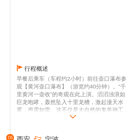
行程概述
早餐后乘车（车程约2小时）前往壶口瀑布参
观【黄河壶口瀑布】（游览约40分钟）。“千
里黄河一壶收”的奇观在此上演。滔滔浊浪如
巨龙咆哮，轰然坠入十里龙槽，激起漫天水
雾，声震如雷。这不仅是大自然的鬼斧神工，
更是中华民族精神的生动写照。那奔腾不息的
气势，恰如一个民族勇往直前的生命律动。
中餐后，乘车（车程约4小时左右）返回西
D5
西安
宁波