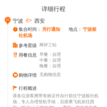
详细行程
D1
宁波
西安
集合时间：
另行通知
地点：
宁波栎
社机场
网评三钻
参考星级
早餐：自理
用餐信息
中餐：自理
晚餐：自理
无购物信息
购物详情
行程概述
请各位游客携带有效证件自行前往宁波栎社机
场，专人办理登机手续，后搭乘飞机前往西