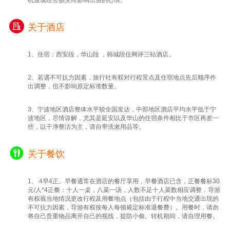
甑糕、手撕羊肉泡馍，或举一杯石榴汁穿梭于
熙攘人群。街巷中隐藏着百年清真寺与老字号
关于酒店
店铺，传统叫卖声与现代笑语交融，演绎着丝
路风情与市井生活的鲜活对话……之后根据返
程车次/航班送团，返回温馨的家！
1、住宿：西安段，华山段 ，韩城段住网评三钻酒店。
2、若遇不可抗力因素，旅行社有权对行程景点及住宿地点先后顺序作
出调整，但不影响原定标准数量。
3、宁波地区酒店整体水平较全国发达，中部地区酒店平均水平低于宁
波地区，尽情谅解，尤其是延安以及华山的住宿条件相比于市区再差一
些，以干净整洁为主，请自带洗漱用品等。
关于餐饮
1、 4早4正。早餐通常在酒店的餐厅享用，早餐酒店已含，正餐餐标30
元/人*4正餐：十人一桌，八菜一汤，人数不足十人菜数相应调整，导游
有权视当地情况更改行程及用餐地点（包括由于行程中当地交通出现的
不可抗力因素，导游有权按每人每顿规定标准退餐费）。用餐时，请勿
将自己贵重物品离开自己的视线，提防小偷。转机期间，请自理用餐。