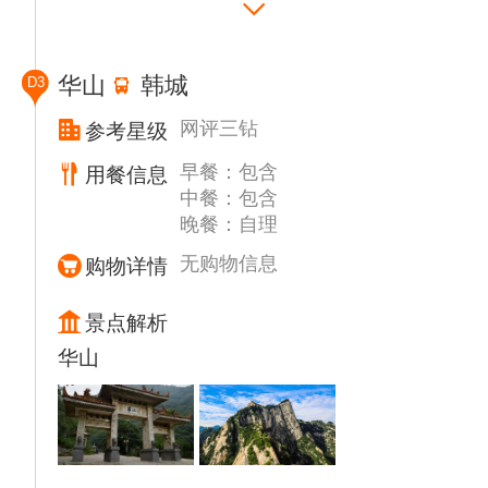
休息后乘车（车程20分钟左右）前往游览【华
清宫·骊山】（游览约 2 小时）。这里不仅是
盛唐的离宫别苑，更是一卷活的历史，从周幽
华山
韩城
D3
王烽火戏诸侯的尘烟，到唐玄宗与杨贵妃“七
月七日长生殿”的私语，每一片秦砖汉瓦都浸
网评三钻
参考星级
染着岁月的风华。而五间厅玻璃上凝固的弹
早餐：包含
用餐信息
痕，却无声诉说着另一个转折时刻的家国命
中餐：包含
运。
晚餐：自理
游览结束后，可自费欣赏景区驻场文化演出：
华清池【1212西安事变】（268元/人起）。
无购物信息
购物详情
此类大型文化演出，是我公司严格把关的，比
较热销的高质量演出，因演出方限定提前订票
景点解析
周期与多种不确定因素，因此作为自费项目，
华山
需根据当天实际资源，导游进行推荐自费观
看，望理解。（友情提示：请勿轻信一些自媒
体的黄牛售卖等乱象，此类非官方渠道，存在
重大诈骗风险，您的个人信息与财产安全无法
得到保障。谨防上当受骗。任何通过非官方渠