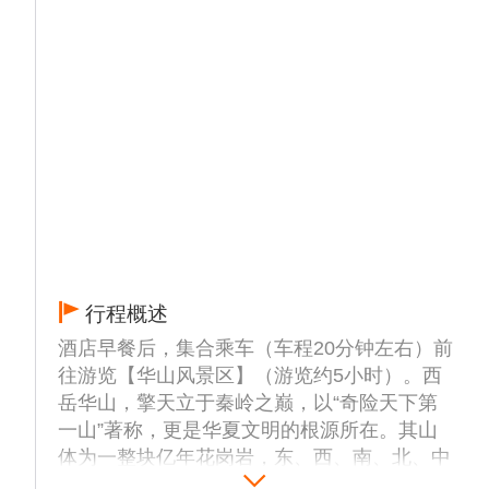
道的交易，导致的财产损失，我公司概不负
责）
后乘车（约120公里，车程90分钟左右）去华
山，用晚餐，结束后入住酒店休息。
温馨提示
1：不含华清宫兵谏亭电瓶车 20 元/人、骊山
索道往返旺季60 元/人，兵马俑景区电瓶车 5-
15元/人，非必消，按需自理。
2：兵马俑需要刷本人身份证实名进入，老人
享受免费政策，年龄参考以本人身份证为准。
最终解释权归景区所有。
行程概述
3：【1212 西安事变】（268/人起）演出 属
于本团的推荐自费内容自愿自理。因无法确保
酒店早餐后，集合乘车（车程20分钟左右）前
100%能定上票，故无法提前包含，需根据当
往游览【华山风景区】（游览约5小时）。西
天售票资源及演出场次等情况现场自费观看，
岳华山，擎天立于秦岭之巅，以“奇险天下第
不参加需耐心等待哦，敬请理解。
一山”著称，更是华夏文明的根源所在。其山
体为一整块亿年花岗岩，东、西、南、北、中
五峰状若莲花，各具奇姿。登太华之巅，不仅