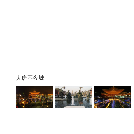
选择。
三种方式可供选择：
A ：西峰索道往返旺季：280元/人，进山车
80 元/人 ；
B： 西峰索道上北峰索道下旺季：220元/人，
进山车 60 元/人 ；
C： 北峰索道往返旺季：150元/人，进山车
40 元/人 ；
2：【华山·派】贵宾休息室以及电影内容为我
公司免费赠送项目，未观看或未体验不退任何
大唐不夜城
费用。