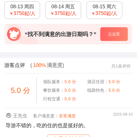
08-13 周四
08-14 周五
08-15 周六
3750
起/人
3750
起/人
3750
起/人
￥
￥
￥
“找不到满意的出游日期吗？”
点这里
游客点评
(
100%
满意度)
共1条评价
领队服务：
5.0
分
酒店住宿：
5.0
分
5.0
分
餐饮服务：
5.0
分
线路特色：
5.0
分
行程交通：
5.0
分
2025-09-10
王先生
客户满意度：
非常满意
导游不错的，吃的住的也是挺好的。