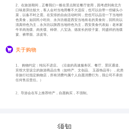
2、在旅游期间，正餐我们一般在景点附近餐厅使用，因考虑到南北方
口味差异比较大，客人会对当地用餐不大适应，也可以自带一些罐头小
菜，以备不时之需。在安排的自由活动时间，您也可以品尝一下当地特
色美食，如回民小吃街、永兴坊都是西安当地有名的美食街，回民街以
清真特色为主，永兴坊以陕西当地特色为主，西安美食代表如：老米家
牛羊肉泡馍、肉夹馍、柿饼、八宝汤、德发长的饺子宴、同盛祥的泡馍
宴、裤带面、凉皮等。
关于购物
1、 购物约定：纯玩不进店。（沿途的高速服务区、餐厅、景区通道、
宾馆大堂设立的旅游商品出售（如特产、文创品、 玉器饰品等），此类
非旅行社指定购物店，所有消费均属个人自愿消费行为，我公司不承担
任何售后责任。）
2、导游会在车上推荐特产，自愿购买，不强制。
须知