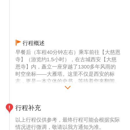
行程概述
早餐后（车程40分钟左右）乘车前往【大慈恩
寺】（游览约1.5小时），在古城西安【大慈
恩寺】内，矗立一座穿越了1300多年风雨的
时空坐标——大雁塔。这里不仅是西安的标
志，更是一本立体的史书，等待着您来翻阅。
无论您是历史文化的探寻者，还是寻找城市休
闲之旅的游客，大慈恩寺与大雁塔都将为您带
来一场难忘的时空对话。来这里，聆听千年回
行程补充
响，感受盛世气象！（暑假6月25日开始大慈
恩寺替换走西安城墙【西安城墙】（参观约1
以上行程仅供参考，最终行程可能会根据实际
小时），这座世界上历史悠久、规模宏大的古
情况进行微调，敬请以我方通知为准。