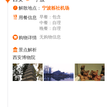
安，可自费欣赏游玩【西安千古情】或【驼铃
传奇】（ 298/人起自理）此类大型文化演
解散地点：
宁波栎社机场
出，是我公司严格把关的，比较热销的高质量
早餐：包含
用餐信息
演出，因演出方限定提前订票周期与多种不确
中餐：自理
定因素，因此作为自费项目，需根据当天实际
晚餐：自理
资源，导游进行推荐自费观看，望理解。（友
情提示：请勿轻信一些自媒体的黄牛售卖等乱
无购物信息
购物详情
象，此类非官方渠道，存在重大诈骗风险，您
的个人信息与财产安全无法得到保障。谨防上
景点解析
当受骗。任何通过非官方渠道的交易，导致的
西安博物院
财产损失，我公司概不负责）。
晚餐可在【袁家村美食城】自理享用陕西地道
美食。夜幕降临，华灯初上，夜游【大雁塔广
场】，【大唐不夜城】，（游览约90分钟左
右）华彩闪耀，梦回大唐。之后送回酒店休
息。
温馨提示：
1.未包含黄河壶口景区景交车费用（往返40