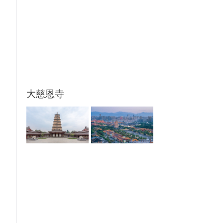
元，往返15公里）。
2.【千古情】（298/人起）和【驼铃传奇秀】
（298/人起） 属于本团的推荐自费内容自愿
自理。因无法确保100%能定上票，故无法提
前包含，需根据当天售票资源及演出场次等情
况现场自费观看，不参加需耐心等待哦，敬请
理解！
大慈恩寺