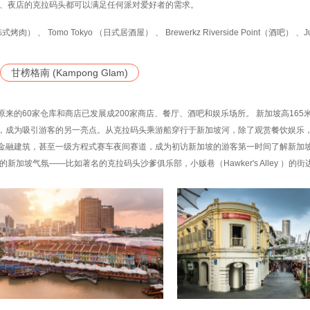
吧、夜店的克拉码头都可以满足任何派对爱好者的需求。
（韩式烤肉） 、 Tomo Tokyo （日式居酒屋） 、 Brewerkz Riverside Point（酒吧） 、J
甘榜格南 (Kampong Glam)
来的60家仓库和商店已发展成200家商店、餐厅、酒吧和娱乐场所。 新加坡高165
，成为吸引游客的另一亮点。从克拉码头乘游船穿行于新加坡河，除了观赏餐饮娱乐
金融建筑，甚至一级方程式赛车夜间赛道，成为初访新加坡的游客第一时间了解新加
加坡气氛——比如著名的克拉码头沙爹俱乐部，小贩巷（Hawker's Alley ）的街