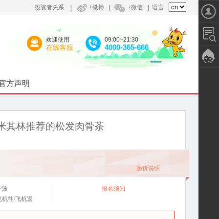
投资者关系
|
+微博
|
+微信
|
语言
欢迎使用
09:00~21:30
4000-365-666
在线客服
官方声明
米其林推荐的松发肉骨茶
起价说明
宁波
报名须知
飞机往/飞机返