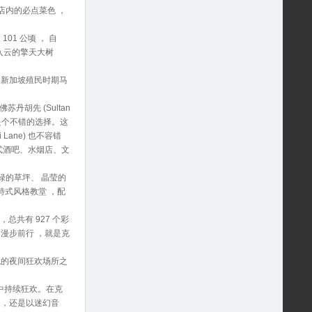
是店内的必点菜色 ，
01 公顷 ， 自
入云的擎天大树
 ，是新加坡殖民时期马
胡先 (Sultan
）将是个不错的选择。这
ane) 也不容错
式酒吧、水烟店、文
碧绿的草坪、 晶莹的
特式风格教堂 ，配
总共有 927 个彩
漫步前行 ，就是克
绝的夜间狂欢场所之
色中持续狂欢。在克
 ，还是以迷幻音