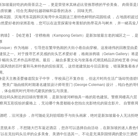
发肉骨茶是新加坡最好吃的肉骨茶店之一 ，更是荣登米其林必比登推荐榜的平价美食。 肉骨茶
质软嫩 ，结合充满砂拉越胡椒和蒜香的汤水 ， 回味无穷。
滨海湾南花园、滨海湾东花园和滨海湾中央花园这三座特色鲜明的花园组成 ， 占地面积超过 1
受自然爱好者的绿洲圣地 ，您可以在这里探索珍奇葱郁的热带花卉与树木 ，并一睹高耸
【格南涂鸦墙】 - 【哈芝巷】 -甘榜格南（Kampong Gelam）是新加坡最古老的城区之一
厚
osque）作为地标 ， 引导您在繁华热闹的大街小巷自由穿梭。这座雄伟的回教堂由柔佛苏丹
重要的宗教建筑之一。对于搜寻艺术灵感的街头艺术爱好者 ，格南涂鸦墙（Gelam Gallery
幅街头艺术作品和壁画。最后 ， 融合多重文化与坐落各式潮流精品店的哈芝巷 (Haji L
法国风情的百叶窗和马来特色的缤纷屋瓦 ，这些老建筑如今旧店新妆 ，错落聚集着各
调。
广场 ，前身是天主教圣婴修道院女子中学 ，学校虽已不复存在 ，但这片时尚生活广场却凭借
场由殖民时期著名建筑设计师哥里门 (George Coleman) 设计 ，纯白色的哥
 ，体会殖民时代哥特式建筑的恢弘与浪漫。
- 坐落于克拉码头附近的旧禧街警察局 ，是新加坡河畔独具一格的彩色建筑。警察局楼高六层 ，
察局五彩缤纷的窗格上 ，无论哪个角度都能令您拍出光影绝伦的留念影片。 自警察局
酒吧 ，沿河漫步 ，亦可随处见到驻唱歌手与街头画家，绝对是新加坡最令人无法拒
如若您还意犹未尽 ，不想随大巴车返还酒店 ，您亦可以选择自由活动 ，在新加坡的迷人夜
可以在克拉码头沿岸的众多美食、美酒中任选其一。不论是充满异国情调的爱尔兰酒吧