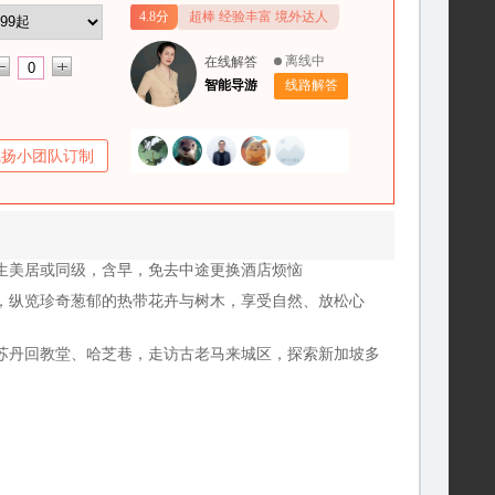
4.8分
超棒 经验丰富 境外达人
离线中
在线解答
智能导游
线路解答
飞扬小团队订制
生美居或同级，含早，免去中途更换酒店烦恼
，纵览珍奇葱郁的热带花卉与树木，享受自然、放松心
苏丹回教堂、哈芝巷，走访古老马来城区，探索新加坡多