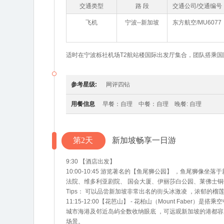
交通类型
路 段
交通公司/交通编号
飞机
宁波--新加坡
东方航空/MU6077
适时在宁波栎社机场T2航站楼国际出发厅集合，团队搭乘
参考星级:
网评四钻
用餐信息
早餐：自理 中餐：自理 晚餐: 自理
第2天
新加坡畅享一日游
9:30 【酒店出发】
10:00-10:45 游览著名的【鱼尾狮公园】 ，鱼尾狮
法院、维多利亚剧院、 国会大厦、伊丽莎白公园、莱佛士
Tips： 可以品尝新加坡非常出名的街头冰激凌 ，浓郁的
11:15-12:00【花芭山】 - 花柏山（Mount Fabe
城市海港及邻近岛屿全数收纳眼底 ，可远观新加坡的港都
场景。