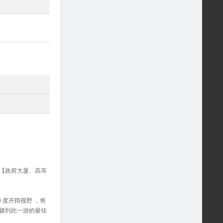
。
：【政府大厦、高等
0 度开阔视野 ，将
摄到此一游的最佳