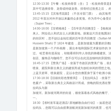
12:30-13:30 【午餐：松发肉骨茶（含） 】 - 松
其中可选择排骨、龙骨或特级龙骨。排骨经过熬煮之后 ， 肉
13:45-15:15 【滨海湾花园】（不含冷室门票） ， 由
2012 年首次对外开放以来赢得众多奖项。作为市中心备
（Super Tree）。
14:00-16:00 【甘榜格南】 - 【百年苏丹回教堂】 - 
来人、阿拉伯人和武吉士人的聚居地。探索这片历史氛围浓
的街区时 ，您不妨以金灿壮观的百年苏丹回教堂（Sultan M
Hussein Shah) 于 1824 年建造 ，是新加坡最为
是新加坡第一个户外画廊 ，展出本地和国际艺术家创作的 30 
过。 哈芝巷街道虽短 ，却能看得到华人传统的骑楼建筑、
创店、服饰店与咖啡厅。您不仅可以在此流连独特的异国情
16:45-17:15 【赞美广场】 - 坐落于市政区的赞美
喷泉、庭院和新古典主义的建筑而成为放松休闲的理想之地。赞美广
上蓝天碧草、喷泉庭院 ，足以令您仿佛置身于某个欧洲小镇
17:30-18:30【旧禧街彩色警察局】 - 【克拉码头】 
色窗户 ，采取新古典主义风格设计而成。傍晚的阳光洒在警
拉码头与新
加坡河。新加坡河两岸的街道 ，都坐落着各式风格的餐厅、
一。
18:30 【准时发车返还酒店/ 原地解散自由行动】 – 
拉码头 ，您既可以自由搭乘游船浏览新加坡河的夜景 ，也