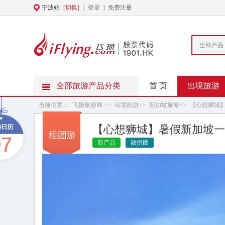
宁波站
[切换]
|
登录
|
免费注册
全部产品
全部旅游产品分类
首 页
出境旅游
当前位置：
飞扬旅游网
>>
出境旅游
>>
新加坡旅游
>>
【心想狮城】
【心想狮城】暑假新加坡一
组团游
07
新产品
散拼团