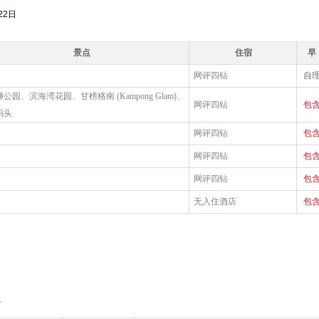
22日
景点
住宿
早
网评四钻
自
公园、滨海湾花园、甘榜格南 (Kampong Glam)、
网评四钻
包
码头
网评四钻
包
网评四钻
包
网评四钻
包
无入住酒店
包
无