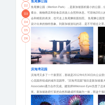
鱼尾狮公园
D2
鱼尾狮公园（Merlion Park），是新加坡面积最小的
看台、购物商店和饮食店供游人合照和休息。可容纳200
D3
会和精彩的表演，也可走上鱼尾狮前面拍照。 鱼尾狮公园
D4
设计出来的独特形象。到新加坡游玩的话，是不可错过之景
D5
D6
滨海湾花园
滨海湾又多了一个新景区，那就是2012年6月30日向公众部分开
心花园所组成的城市花园带。“滨海湾花园”项目是新加坡最
Associates通力合作完成。建筑师Wilkinson E
奖。新加坡政府打算把自然和建成环境融为一体，而这个项