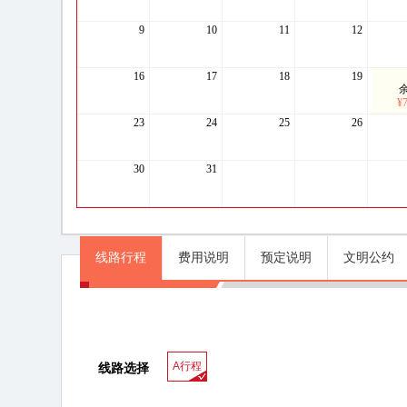
9
10
11
12
16
17
18
19
余
¥
23
24
25
26
30
31
线路行程
费用说明
预定说明
文明公约
线路行程
A行程
线路选择