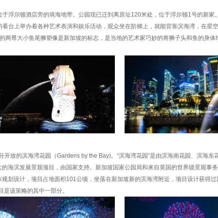
公园，位于浮尔顿酒店旁的填海地带。公园现已迁到离原址120米处，位于浮尔顿1号的新
人的看台上举办着各种艺术表演和娱乐活动，观众坐在阶梯上，就能背靠滨海湾，在星
里的两尊大小鱼尾狮塑像是新加坡的标志，是当地的艺术家巧妙的将狮子头和鱼的身体
。
放的滨海湾花园（Gardens by the Bay)。“滨海湾花园”是由滨海南花园、滨海
大的海滨发展景观项目，由国家支持。新加坡国家公园局和来自英国的世界级景观事务所G
yre负责了总体规划设计，项目占地面积101公顷，坐落在新加坡新的滨海湾附近，项目设计获得
目是该策略的其中一部分。