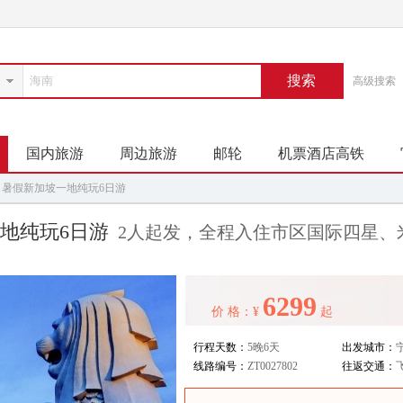
搜索
高级搜索
国内旅游
周边旅游
邮轮
机票酒店高铁
暑假新加坡一地纯玩6日游
地纯玩6日游
2人起发，全程入住市区国际四星、
6299
价 格：¥
起
行程天数：
5晚6天
出发城市：
线路编号：
ZT0027802
往返交通：