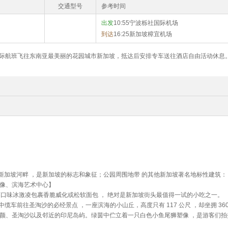
交通型号
参考时间
出发
10:55宁波栎社国际机场
到达
16:25新加坡樟宜机场
国际航班飞往东南亚最美丽的花园城市新加坡，抵达后安排专车送往酒店自由活动休息
像坐落于新加坡河畔 ，是新加坡的标志和象征；公园周围地带 的其他新加坡著名地标性建筑
铜像、滨海艺术中心】
榴莲口味冰激凌包裹香脆威化或松软面包 ， 绝对是新加坡街头最值得一试的小吃之一。
r）是搭乘空中缆车前往圣淘沙的必经景点 ，一座滨海的小山丘，高度只有 117 公尺 ，却坐拥 36
容颜、圣淘沙以及邻近的印尼岛屿。绿茵中伫立着一只白色小鱼尾狮塑像 ，是游客们拍