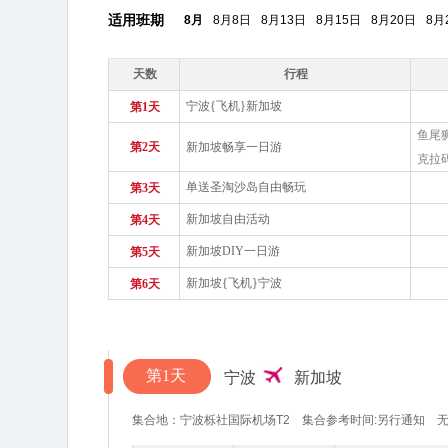
适用班期
8月
8月8日
8月13日
8月15日
8月20日
8月
天数
行程
宁波{飞机}新加坡
第1天
鱼尾狮
第2天
新加坡畅享一日游
克拉
单送圣淘沙岛自由畅玩
第3天
新加坡自由活动
第4天
新加坡DIY一日游
第5天
新加坡{飞机}宁波
第6天
第1天
宁波
新加坡
集合地：宁波栎社国际机场T2 集合参考时间:另行通知 