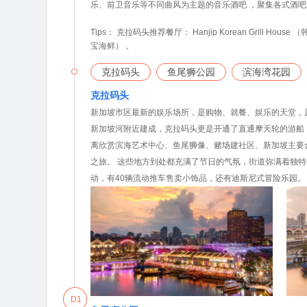
乐、前卫音乐等不同曲风为主题的音乐酒吧 ，聚集各式酒
Tips： 克拉码头推荐餐厅： Hanjip Korean Grill House 
宝海鲜） 。
克拉码头
鱼尾狮公园
滨海湾花园
克拉码头
新加坡市区最新的娱乐场所，是购物、就餐、娱乐的天堂，原
新加坡河附近建成，克拉码头更是开通了直通摩天轮的游船
离欣赏滨海艺术中心、鱼尾狮像、赌场建社区、新加坡主要
之旅。 这些地方到处都充满了节日的气氛，街道弥满着独特的新
动，有40辆流动推车售卖小饰品，还有迪斯尼式冒险乐园。
D1