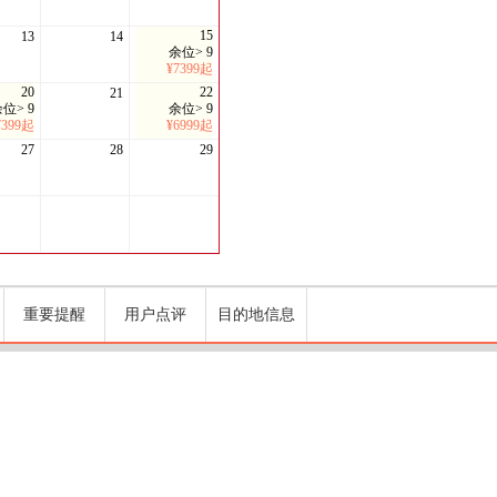
15
13
14
余位> 9
¥7399起
20
22
21
位> 9
余位> 9
7399起
¥6999起
27
28
29
重要提醒
用户点评
目的地信息