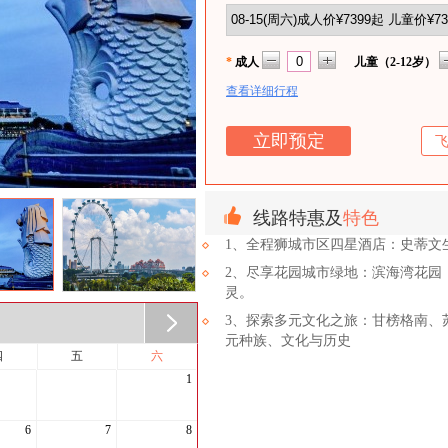
*
成人
儿童（2-12岁）
查看详细行程
线路特惠及
特色
1、全程狮城市区四星酒店：史蒂文
2、尽享花园城市绿地：滨海湾花园
灵。
3、探索多元文化之旅：甘榜格南、
元种族、文化与历史
四
五
六
1
6
7
8