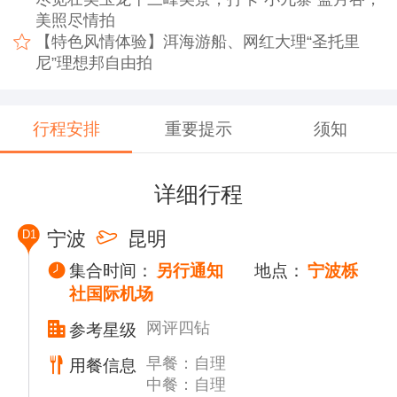
美照尽情拍
【特色风情体验】洱海游船、网红大理“圣托里
尼”理想邦自由拍
行程安排
重要提示
须知
详细行程
D1
宁波
昆明
集合时间：
另行通知
地点：
宁波栎
社国际机场
网评四钻
参考星级
早餐：自理
用餐信息
中餐：自理