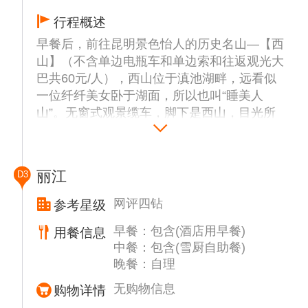
行程概述
早餐后，前往昆明景色怡人的历史名山—【西
山】（不含单边电瓶车和单边索和往返观光大
巴共60元/人），西山位于滇池湖畔，远看似
一位纤纤美女卧于湖面，所以也叫“睡美人
山”。无窗式观景缆车，脚下是西山，目光所
及是西山美景；徒步西山的同时别忘了俯瞰昆
明市区景色及滇池碧绿如玉、烟波浩渺的壮观
美景。
丽江
D3
后前往最新网红云南美食基地【茶马花街】，
这里美食琳琅，这里聚集了昆明当地最地道的
网评四钻
参考星级
豆花米线、各式烧烤、豆花米线，红糖粑粑，
早餐：包含(酒店用早餐)
用餐信息
音乐，咖啡，西餐。今日中餐自由选择云南美
中餐：包含(雪厨自助餐)
食。
晚餐：自理
午餐后乘车前往大理，体验地道【白族特色手
工艺-扎染】拜访苍山脚下的手艺人，体验当
无购物信息
购物详情
地扎染技艺。