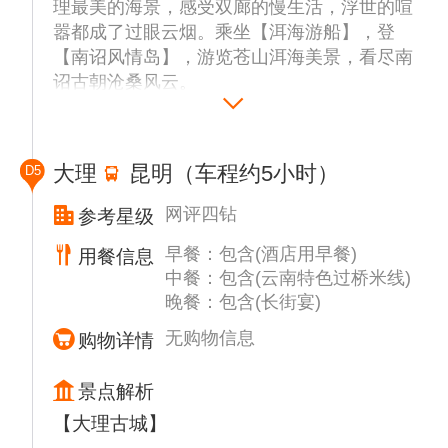
理最美的海景，感受双廊的慢生活，浮世的喧
嚣都成了过眼云烟。乘坐【洱海游船】，登
【南诏风情岛】，游览苍山洱海美景，看尽南
诏古朝沧桑风云。
午餐后前往【网红大理“圣托里尼”理想邦】来
场大片自由拍。大理理想邦旅游小镇仿照希腊
爱琴海而建，主体以白色为主，由不同风格的
大理
昆明（车程约5小时）
D5
客栈和度假酒店组成，整个景区依托苍山，紧
邻洱海，在这里每一处都是绝佳的风景，随手
网评四钻
参考星级
一拍都是刷爆朋友圈的大片，此外，你也可以
早餐：包含(酒店用早餐)
用餐信息
还找一家小店享受一场美味的下午茶，渡过舒
中餐：包含(云南特色过桥米线)
适惬意的时光。
晚餐：包含(长街宴)
晚上入住大理酒店。
无购物信息
购物详情
景点解析
【大理古城】