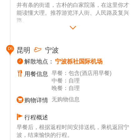
井有条的街道，古朴的白家院落，在这里你才
能读懂大理。推荐游览洋人街、人民路及复兴
路。
之后前往【龙龛码头】打卡，龙龛码头的日
出，无疑是大自然赠予人间的一幅绝美画卷。
而当夕阳西下，天边的云彩被染成金黄色，湖
D6
昆明
宁波
面波光粼粼，又是一番不同的浪漫景象。
乘车前往【楚雄】，登中国第一福塔、看精彩
解散地点：
宁波栎社国际机场
演艺、品千人长桌宴、蹦彝迪、喝彝酒、唱彝
早餐：包含(酒店用早餐)
用餐信息
歌、玩火把、赏非遗，观滇中人文，品彝族风
中餐：自理
情。体验当地风情彝味盛典【楚雄长街宴】，
晚餐：自理
品彝族特色美食味，喝醇香彝族土家酒，一首
首霸道的敬酒歌尽显彝族人的豪爽，一张张纯
无购物信息
购物详情
朴的笑脸传递彝家儿女火一样的热情。跟随彝
族人民来一场【祭火大典•篝火晚会】（如遇
行程概述
特殊天气无法举行无费用可退）。
早餐后，根据返程时间安排送机，乘机返回宁
之后乘车返回昆明，抵达昆明后入住指定酒
波，结束愉快的行程。
店。晚上可自由活动，欣赏昆明美丽的夜景。