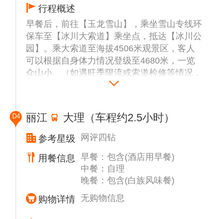
行程概述
早餐后，前往【玉龙雪山】，乘坐雪山专线环
保车至【冰川大索道】乘坐点，抵达【冰川公
园】。乘大索道至海拔4506米观景区，客人
可以根据自身体力情况登级至4680米，一览
众山小。（如遇旺季限流或索道检修等情况，
旅行社安排其他索道并退差价）。之后前往游
览【白水河】【蓝月谷】（不含电瓶车），远
看似一颗镶嵌在山间的蓝宝石，晴天时河水呈
丽江
大理（车程约2.5小时）
D4
湛蓝色，雨天则变成清澈见底的白色，这里是
不能错过的云南小九寨。
网评四钻
参考星级
想观看一生必看的演出【丽江千古情】的游客
早餐：包含(酒店用早餐)
用餐信息
可以找导游报名（自理参加)。大型歌舞《丽
中餐：自理
江千古情》是扎根于丽江深厚的历史文化土
晚餐：包含(白族风味餐)
壤，是丽江文化的灵魂，通过各种高科技手
段，感觉身临其境让人印象深刻。
无购物信息
购物详情
行程结束后入住丽江酒店，可以去【丽江古