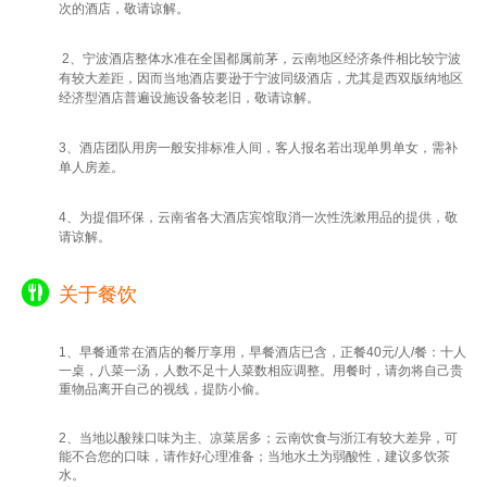
次的酒店，敬请谅解。
2、宁波酒店整体水准在全国都属前茅，云南地区经济条件相比较宁波
有较大差距，因而当地酒店要逊于宁波同级酒店，尤其是西双版纳地区
经济型酒店普遍设施设备较老旧，敬请谅解。
3、酒店团队用房一般安排标准人间，客人报名若出现单男单女，需补
单人房差。
4、为提倡环保，云南省各大酒店宾馆取消一次性洗漱用品的提供，敬
请谅解。
关于餐饮
1、早餐通常在酒店的餐厅享用，早餐酒店已含，正餐40元/人/餐：十人
一桌，八菜一汤，人数不足十人菜数相应调整。用餐时，请勿将自己贵
重物品离开自己的视线，提防小偷。
2、当地以酸辣口味为主、凉菜居多；云南饮食与浙江有较大差异，可
能不合您的口味，请作好心理准备；当地水土为弱酸性，建议多饮茶
水。