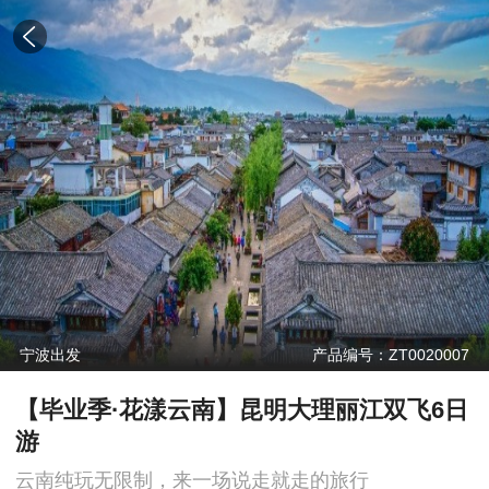
宁波出发
产品编号：ZT0020007
【毕业季·花漾云南】昆明大理丽江双飞6日
游
云南纯玩无限制，来一场说走就走的旅行