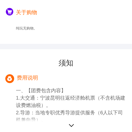
关于购物
纯玩无购物。
须知
费用说明
一、【团费包含内容】
1.大交通：宁波昆明往返经济舱机票（不含机场建
设费燃油税）。
2.导游：当地专职优秀导游提供服务（6人以下司
机兼向导）。
3.酒店：全程入住网评四钻酒店标准间，单男单女