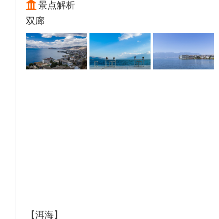
城】(自由活动）体验一下丽江独特的民俗风
景点解析
情，享受“小桥流水”的悠闲时光。
双廊
温馨提示：
1、玉龙雪山索道管理处告知，自2015年起，
丽江玉龙雪山风景区参观实行限流政策，游客
乘坐冰川公园大索道前往冰川公园执行实名制
预约制度 ，我社尽量预约大索道票。如遇预
约不成功或者因天气、检修停运或限制游览人
数等不可抗力原因不能上冰川公园大索道 ，
则将改为景区应急索道票（云杉坪索道或牦牛
坪索道 ），并退差价80元/人。如三条索道皆
限流或停运，将现退差价120元/人不上索道。
请知悉，敬请理解！
2、关于儿童寒暑假、黄金周以及门票紧张的
玉龙雪山儿童门票的告知 ：
①身高范围在 1.4 米以上，则按成人团队套票
报名时需购买 ：儿童只要超过 1.4 米的身高
【洱海】