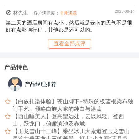
2025-08-14
林先生
客户满意度：
非常满意
第二天的酒店房间有点小，然后就是云南的天气不是很
好有点影响行程，其他都是还可以的。
查看全部点评
产品特色
产品经理推荐
【白族扎染体验】苍山脚下+特殊的板蓝根染布独
门手艺，领略白族人家的纯白与湛蓝
【西山睡美人】登高望远处，云淡风轻。登西
山，跃龙门，俯瞰滇池及春城
【玉龙雪山十三峰】乘坐冰川大索道登玉龙雪山
尽览壮美玉龙十三峰美景，打卡“小九寨”蓝月谷，