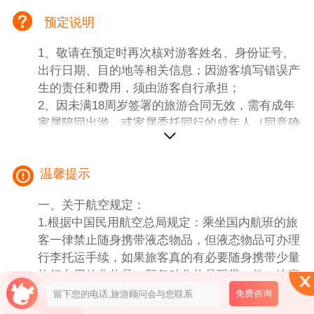
需补房差。
预定说明
4.车辆：全程空调旅游车(我社旅游车辆保证为每
一位游客提供一个正座)。
1、敬请在预定时再次核对游客姓名、身份证号、
5.景点：全包行程中所列常规经典景点第一道门票
出行日期、目的地等相关信息；因游客填写错误产
（行程内自费景点除外）。
生的责任和费用，须由游客自行承担；
6.用餐：我社包餐5早5正（正餐八菜一汤不含酒
2、因未满18周岁签署的旅游合同无效，需有成年
水，餐标：40元/人/餐）。
家属陪同出游，或家属委托同行的成年人（同意确
7.12岁以下小孩：含机票、车位、半餐，不含门
认）陪同；
票、床位、早餐、赠送项目及其他费用。
3、有健康问题、行动不便、孕妇等请勿预定报
8.购物：纯玩无购物。
温馨提示
名。
二、【团费不包含内容】
1.保险：旅游人身意外伤害险（建议增保）；交通
一、关于航空规定：
险（建议增保）。
1.根据中国民用航空总局规定：乘坐国内航班的旅
2.团费不含景区内小交通及自费项目：西山（单电
客一律禁止随身携带液态物品，但液态物品可办理
瓶车+单索道+往返观光大巴）60元/人、蓝月谷电
行李托运手续，如果旅客真的有必要随身携带少量
瓶车40元/人、丽江千古情280元/人、雪山氧气39
旅行自用的化妆品，那每种化妆品限带一件，连容
元/瓶、防寒服50元/件。
器容积不得超过100毫升，并应置于独立袋内，接
免费咨询
3.团费不含私人消费。
受开瓶检查，同时，禁止旅客随身携带打火机、火