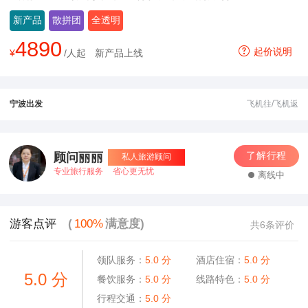
新产品
散拼团
全透明
4890
起价说明
¥
/人起
新产品上线
宁波出发
飞机往/飞机返
了解行程
顾问丽丽
私人旅游顾问
专业旅行服务
省心更无忧
离线中
游客点评
(
100%
满意度)
共6条评价
领队服务：
5.0
分
酒店住宿：
5.0
分
5.0
分
餐饮服务：
5.0
分
线路特色：
5.0
分
行程交通：
5.0
分