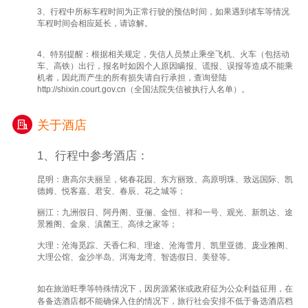
3、行程中所标车程时间为正常行驶的预估时间，如果遇到堵车等情况
车程时间会相应延长，请谅解。
4、特别提醒：根据相关规定，失信人员禁止乘坐飞机、火车（包括动
车、高铁）出行，报名时如因个人原因瞒报、谎报、误报等造成不能乘
机者，因此而产生的所有损失请自行承担，查询登陆
http://shixin.court.gov.cn（全国法院失信被执行人名单）。
关于酒店
1、行程中参考酒店：
昆明：唐高尔夫丽呈，铭春花园、东方丽致、高原明珠、致远国际、凯
德姆、悦客嘉、君安、春辰、花之城等；
丽江：九洲假日、阿丹阁、亚俪、金恒、祥和一号、观光、新凯达、途
景雅阁、金泉、滇菌王、高俅之家等；
大理：沧海觅踪、天香仁和、理途、沧海雪月、凯里亚德、庞业雅阁、
大理公馆、金沙半岛、洱海龙湾、智选假日、美登等。
如在旅游旺季等特殊情况下，因房源紧张或政府征为公众利益征用，在
各备选酒店都不能确保入住的情况下，旅行社会安排不低于备选酒店档