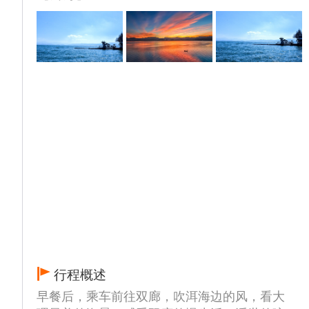
，都需要提前输单制团队卡（而且针对的对旅
行社输单制卡只能按成人票价格来结算），临
时现场补票是不保证贵宾的儿童能补到票的
，可能会出现家长有票 ，儿童只在雪山下等
家长的情况 ，所以建议携带儿童身高超1.4米
的家庭务必报名时确认身高以免造成不必要的
损失和不便 ，儿童雪山结算价格405元（进山
含印象丽江210+古维50+玉龙雪山索道
120+环保车20+保险5）。
②身高范围在 ：1.2-1.39 米的儿童提前核算现
场补票还是提前收进划算，再根据实际来收
费，1.19米以下免费（仅供参考，具体根据景
区 现场收费标准来）。
行程概述
早餐后，乘车前往双廊，吹洱海边的风，看大