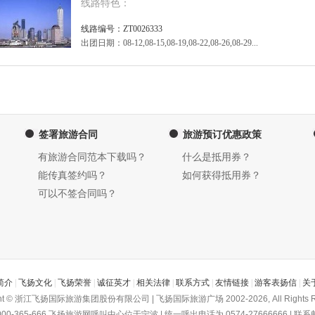
线路特色：
线路编号：ZT0026333
出团日期：08-12,08-15,08-19,08-22,08-26,08-29...
签署旅游合同
旅游预订优惠政策
有旅游合同范本下载吗？
什么是抵用券？
能传真签约吗？
如何获得抵用券？
可以不签合同吗？
简介
|
飞扬文化
|
飞扬荣誉
|
诚征英才
|
相关法律
|
联系方式
|
友情链接
|
游客表扬信
|
关
ght © 浙江飞扬国际旅游集团股份有限公司 | 飞扬国际旅游广场 2002-2026, All Rights R
-365-666
飞扬旅游网
呼叫中心位于宁波 | 统一呼出电话为 0574-27666666 | 联系邮箱为