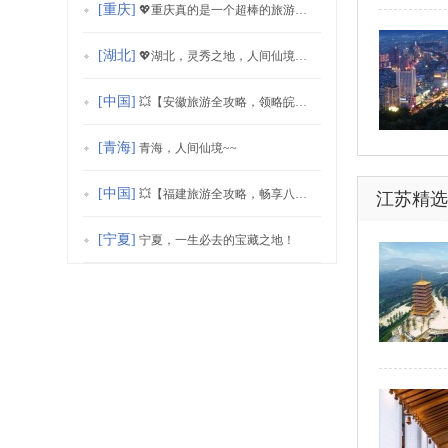
[重庆]
💖重庆真的是一个超棒的旅游城市😎
[湖北]
💖湖北，灵秀之地，人间仙境！💖
[中国]
💥【安徽旅游全攻略，领略皖美风情】💥
[青海]
青海，人间仙境~~
[中国]
💥【福建旅游全攻略，畅享八闽风情】💥
江苏精选
[宁夏]
宁夏，一生必去的宝藏之地！