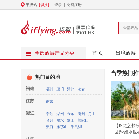
宁波站
[切换]
|
登录
|
免费注册
全部产品
全部旅游产品分类
首 页
出境旅游
当季热门推
热门目的地
福建
福州
厦门
漳州
龙岩
江苏
南京
浙江
宁波
湖州
金华
衢州
舟山
台州
丽水
象山
普陀山
【JS龙之梦
溪口
雁荡山
千岛湖
世界/嬉水世
湖演艺城纯
江西