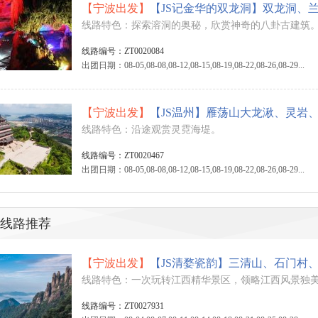
【宁波出发】
【JS记金华的双龙洞】双龙洞、兰
线路特色：探索溶洞的奥秘，欣赏神奇的八卦古建筑
线路编号：ZT0020084
出团日期：08-05,08-08,08-12,08-15,08-19,08-22,08-26,08-29...
【宁波出发】
【JS温州】雁荡山大龙湫、灵岩
线路特色：沿途观赏灵霓海堤。
线路编号：ZT0020467
出团日期：08-05,08-08,08-12,08-15,08-19,08-22,08-26,08-29...
线路推荐
【宁波出发】
【JS清婺瓷韵】三清山、石门村、婺源弦高古城西湖
线路特色：一次玩转江西精华景区，领略江西风景独
线路编号：ZT0027931