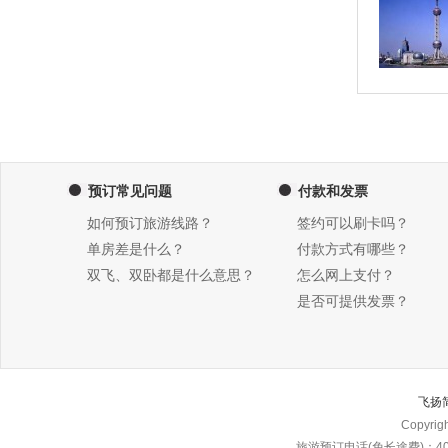
预订常见问题
付款和发票
如何预订旅游线路？
签约可以刷卡吗？
单房差是什么？
付款方式有哪些？
双飞、双卧都是什么意思？
怎么网上支付？
是否可提供发票？
飞扬
Copyri
旅游预订电话(免长途费)：4000