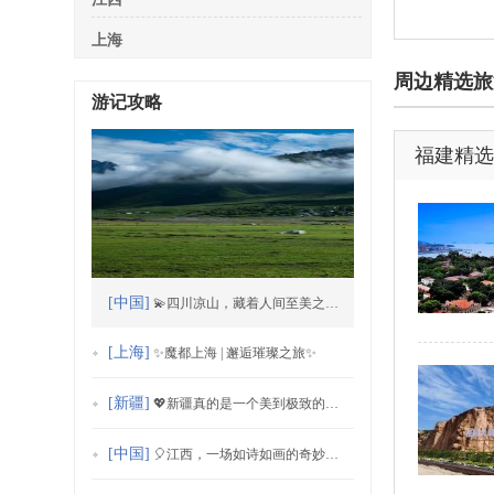
上海
周边精选旅
游记攻略
福建精选
[中国]
💫四川凉山，藏着人间至美之境💫
[上海]
✨魔都上海 | 邂逅璀璨之旅✨
[新疆]
💖新疆真的是一个美到极致的地方😍，一生一定要去一次呀😜！
[中国]
🎈江西，一场如诗如画的奇妙之旅💖