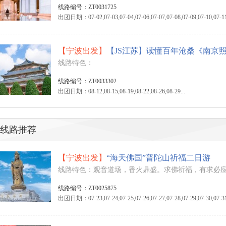
线路编号：ZT0031725
【宁波出发】
【JS江苏】读懂百年沧桑《南京
线路特色：
线路编号：ZT0033302
出团日期：08-12,08-15,08-19,08-22,08-26,08-29...
线路推荐
【宁波出发】
“海天佛国”普陀山祈福二日游
线路特色：观音道场，香火鼎盛。求佛祈福，有求必
线路编号：ZT0025875