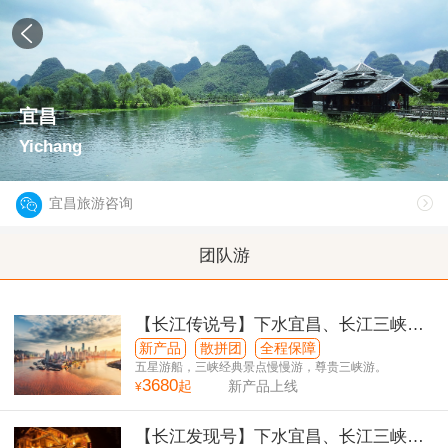
宜昌
Yichang
宜昌旅游咨询
团队游
【长江传说号】下水宜昌、长江三峡、
重庆双动6日游
新产品
散拼团
全程保障
五星游船，三峡经典景点慢慢游，尊贵三峡游。
3680
起
新产品上线
¥
【长江发现号】下水宜昌、长江三峡、