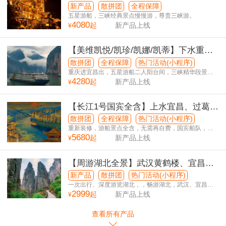
重庆动飞5日游
新产品
散拼团
全程保障
五星游船，三峡经典景点慢慢游，尊贵三峡游。
4080
起
新产品上线
¥
【美维凯悦/凯珍/凯娜/凯蒂】下水重
庆、长江三峡、宜昌双动6日游
散拼团
全程保障
热门活动(小程序)
重庆进宜昌出，五星游船二人阳台间，三峡精华段景点
4280
一网打尽，适合享受度假游。
起
新产品上线
¥
【长江1号国宾全含】上水宜昌、过葛洲
坝、体验升船机、长江三峡、重庆动卧7
散拼团
全程保障
热门活动(小程序)
日游
重新装修，游船景点全含，无需再自费，国宾船队，五
5680
星游船，不走回头路
起
新产品上线
¥
【周游湖北全景】武汉黄鹤楼、宜昌三
峡大坝、武当山、恩施大峡谷，女儿
新产品
散拼团
热门活动(小程序)
城，青江大峡谷，黄鹤峰林 双卧精华10
一次出行、深度游览湖北，，畅游湖北，武汉、宜昌、
2999
三峡、问道武当，情系恩施山水之旅。
起
新产品上线
¥
日游
查看所有产品