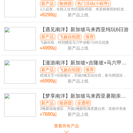
新产品
散拼团
热门活动(小程序)
2人起发，全程入住市区国际四星、米其林推荐的松发肉
6299
骨茶
起
新产品上线
¥
【遇见南洋】新加坡马来西亚纯玩6日游
新产品
飞扬自组团
推荐
飞扬自组，特别赠送马六甲游船+100元优惠
4999
起
新产品上线
¥
【漫游南洋】新加坡+吉隆坡+马六甲
+怡保+槟城5城深度体验纯玩8日游
新产品
飞扬自组团
推荐
槟城文艺+怡保烟火，升级2晚五钻住宿，新马两国深度
6999
纯玩
起
新产品上线
¥
【梦享南洋】新加坡马来西亚暑期亲子
纯玩6日游
新产品
散拼团
全透明
2晚新加坡酒店，升级1晚邮轮海景露台房，尝南洋美食
7680
起
新产品上线
¥
查看所有产品