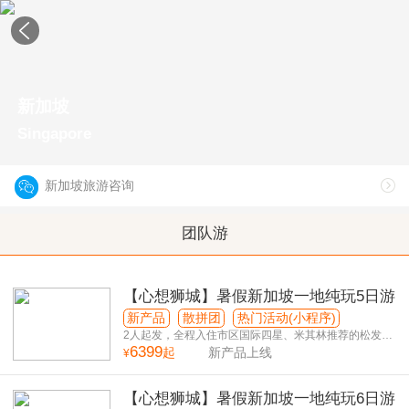
新加坡
Singapore
新加坡旅游咨询
团队游
【心想狮城】暑假新加坡一地纯玩5日游
新产品
散拼团
热门活动(小程序)
2人起发，全程入住市区国际四星、米其林推荐的松发肉
6399
骨茶
起
新产品上线
¥
【心想狮城】暑假新加坡一地纯玩6日游