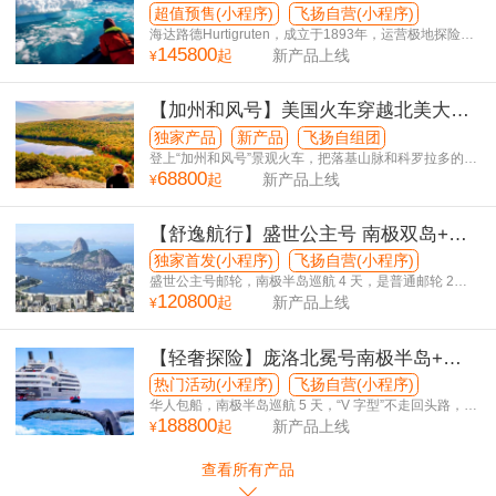
美5国32日游
超值预售(小程序)
飞扬自营(小程序)
海达路德Hurtigruten，成立于1893年，运营极地探险邮
145800
轮132年，零重大事故！
起
新产品上线
¥
【加州和风号】美国火车穿越北美大陆
逐秋寻梦25日游
独家产品
新产品
飞扬自组团
登上“加州和风号”景观火车，把落基山脉和科罗拉多的红
68800
岩，一帧一帧送到您的眼前
起
新产品上线
¥
【舒逸航行】盛世公主号 南极双岛+南
美5国38日游
独家首发(小程序)
飞扬自营(小程序)
盛世公主号邮轮，南极半岛巡航 4 天，是普通邮轮 2
120800
倍！
起
新产品上线
¥
【轻奢探险】庞洛北冕号南极半岛+南
美5国34日游
热门活动(小程序)
飞扬自营(小程序)
华人包船，南极半岛巡航 5 天，“V 字型”不走回头路，巴
188800
西升级圣保罗市区观光！
起
新产品上线
¥
查看所有产品