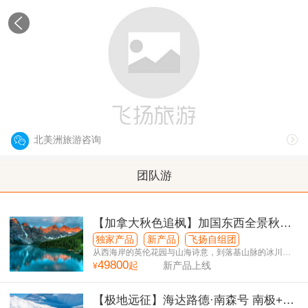
北美洲
North America
北美洲旅游咨询
团队游
【加拿大秋色追枫】加国东西全景秋日
限定14日游（温进多出）
独家产品
新产品
飞扬自组团
从西海岸的英伦花园与山海诗意，到落基山脉的冰川湖
49800
泊与峡谷奇观，再到东部的都会风华与红叶秘境
起
新产品上线
¥
【极地远征】海达路德·南森号 南极+南