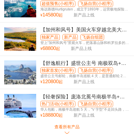
美5国32日游
超值预售(小程序)
飞扬自营(小程序)
海达路德Hurtigruten，成立于1893年，运营极地探险邮
145800
轮132年，零重大事故！
起
新产品上线
¥
【加州和风号】美国火车穿越北美大陆
逐秋寻梦25日游
独家产品
新产品
飞扬自组团
登上“加州和风号”景观火车，把落基山脉和科罗拉多的红
68800
岩，一帧一帧送到您的眼前
起
新产品上线
¥
【舒逸航行】盛世公主号 南极双岛+南
美5国38日游
独家首发(小程序)
飞扬自营(小程序)
盛世公主号邮轮，南极半岛巡航 4 天，是普通邮轮 2
120800
倍！
起
新产品上线
¥
【轻奢探险】庞洛北冕号南极半岛+南
美5国34日游
热门活动(小程序)
飞扬自营(小程序)
华人包船，南极半岛巡航 5 天，“V 字型”不走回头路，巴
188800
西升级圣保罗市区观光！
起
新产品上线
¥
查看所有产品