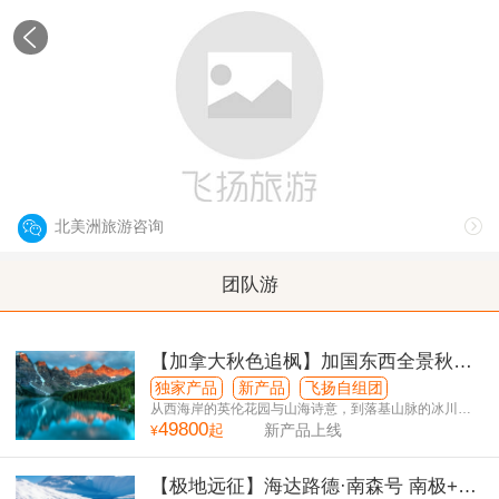
北美洲
North America
北美洲旅游咨询
团队游
【加拿大秋色追枫】加国东西全景秋日
限定14日游（温进多出）
独家产品
新产品
飞扬自组团
从西海岸的英伦花园与山海诗意，到落基山脉的冰川湖
49800
泊与峡谷奇观，再到东部的都会风华与红叶秘境
起
新产品上线
¥
【极地远征】海达路德·南森号 南极+南