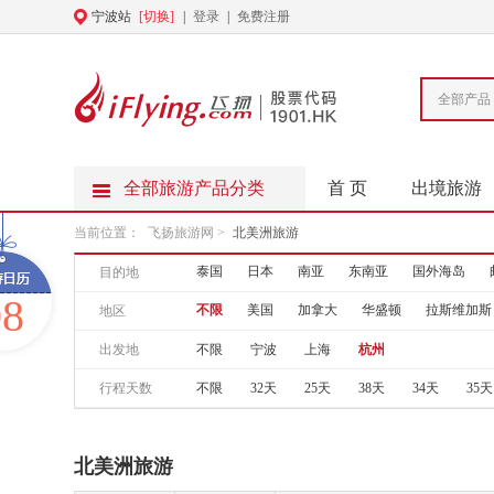
宁波站
[切换]
|
登录
|
免费注册
全部产品
全部旅游产品分类
首 页
出境旅游
当前位置：
飞扬旅游网
>
北美洲旅游
泰国
日本
南亚
东南亚
国外海岛
目的地
08
不限
美国
加拿大
华盛顿
拉斯维加斯
地区
出发地
不限
宁波
上海
杭州
行程天数
不限
32天
25天
38天
34天
35天
北美洲旅游