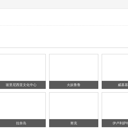
玻里尼西亚文化中心
火奴鲁鲁
威基基
拉奈岛
努克
伊卢利萨