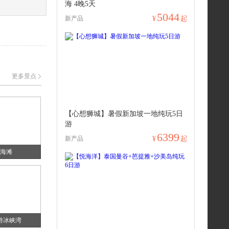
海 4晚5天
5044
新产品
¥
起
更多景点
【心想狮城】暑假新加坡一地纯玩5日
游
6399
新产品
¥
起
海滩
特冰峡湾