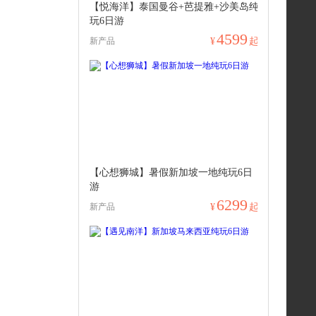
【悦海洋】泰国曼谷+芭提雅+沙美岛纯
玩6日游
4599
新产品
¥
起
【心想狮城】暑假新加坡一地纯玩6日
游
6299
新产品
¥
起