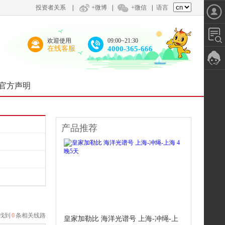
投资者关系
|
+微博
|
+微信
|
语言
欢迎使用
09:00~21:30
在线客服
4000-365-666
官方声明
产品推荐
找到
0
条相关线路
皇家加勒比 海洋光谱号 上海-冲绳-上