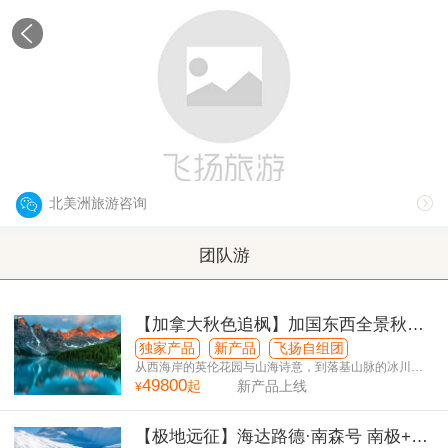
北美洲
North America
北美洲旅游咨询
团队游
【加拿大秋色追枫】加国东西全景秋日
限定14日游（温进多出）
独家产品
新产品
飞扬自组团
从西海岸的英伦花园与山海诗意，到落基山脉的冰川湖
49800
泊与峡谷奇观，再到东部的都会风华与红叶秘境
起
新产品上线
¥
【极地远征】海达路德·南森号 南极+南