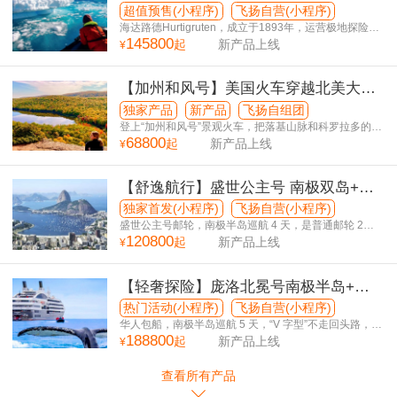
美5国32日游
超值预售(小程序)
飞扬自营(小程序)
海达路德Hurtigruten，成立于1893年，运营极地探险邮
145800
轮132年，零重大事故！
起
新产品上线
¥
【加州和风号】美国火车穿越北美大陆
逐秋寻梦25日游
独家产品
新产品
飞扬自组团
登上“加州和风号”景观火车，把落基山脉和科罗拉多的红
68800
岩，一帧一帧送到您的眼前
起
新产品上线
¥
【舒逸航行】盛世公主号 南极双岛+南
美5国38日游
独家首发(小程序)
飞扬自营(小程序)
盛世公主号邮轮，南极半岛巡航 4 天，是普通邮轮 2
120800
倍！
起
新产品上线
¥
【轻奢探险】庞洛北冕号南极半岛+南
美5国34日游
热门活动(小程序)
飞扬自营(小程序)
华人包船，南极半岛巡航 5 天，“V 字型”不走回头路，巴
188800
西升级圣保罗市区观光！
起
新产品上线
¥
查看所有产品