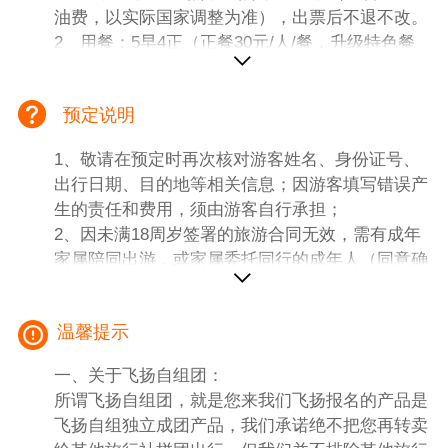
油费，以实际国家调整为准），出票后不退不改。
2、用餐：5早4正（正餐30元/人/餐，升级特色餐
海鲜大锅+素食自助+青岛本帮菜）十人一桌，八
菜一汤，人数不足，菜品相应减少 （团餐提前预
预定说明
定，不吃不退）
3、酒店：四晚网评3钻酒店标间，一晚日照临海独
1、敬请在预定时再次核对游客姓名、身份证号、
栋别墅标间
出行日期、目的地等相关信息；因游客填写错误产
参考酒店：
生的责任和费用，须由游客自行承担；
黄岛：白玉兰，海岳一家，兰欧尚品等
2、因未满18周岁签署的旅游合同无效，需有成年
威海：尚客优精选，西涝台，卓越明珠b座等
家属陪同出游，或家属委托同行的成年人（同意确
日照：独栋别墅，红杉树等
认）陪同；
海阳：海阳印象海景酒店等
3、有健康问题、行动不便、孕妇等请勿预定报
日照：四季雅朵酒店等
温馨提示
名。
（东北非一线发达城市，接待能力有限，酒店入住
请查房，如遇房间有问题请第一时间联系酒店前台
一、关于飞扬自组团：
进行解决！酒店以实际安排为准。）
所谓飞扬自组团，就是您来我们飞扬报名的产品是
4、车辆：当地空调旅游车，保证每人一个正座。
飞扬自组独立成团产品，我们承诺绝不把您再转卖
5、景点：60 周岁以上免大门票；60 周岁以下需