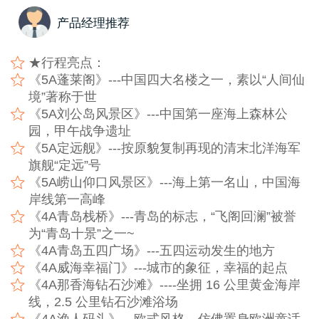
产品经理推荐
★行程亮点：
《5A蓬莱阁》---中国四大名楼之一，素以“人间仙
境”著称于世
《5A刘公岛风景区》---中国第一座海上森林公
园，甲午战争遗址
《5A定远舰》---按原貌复制再现的清末北洋海军
旗舰“定远”号
《5A崂山仰口风景区》---海上第一名山，中国海
岸线第一高峰
《4A青岛栈桥》---青岛的标志，“飞阁回澜”被誉
为“青岛十景”之一~
《4A青岛五四广场》---五四运动发生的地方
《4A威海幸福门》---城市的象征，幸福的起点
《4A那香海钻石沙滩》----坐拥 16 公里黄金海岸
线，2.5 公里钻石沙滩浴场
《4A渔人码头》---欧式风格，仿佛置身欧洲童话