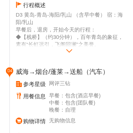
行程概述
D3 黄岛-青岛-海阳/乳山 （含早中餐） 宿：海
阳/乳山
早餐后，退房，开始今天的行程：
◆【栈桥】（约30分钟），百年青岛的象征，
素有“长虹远引，飞阁回澜”之美誉。
◆【五四广场】（约 30分钟）纪念青岛作
为“五四运动”导火索而得名。
◆【青岛奥帆中心】（约 30分钟）2008奥运
威海→烟台/蓬莱→送船（汽车）
D4
帆船比赛场馆。
◆【5A崂山·仰口景区】（约1.5小时）仰口风
网评三钻
参考星级
景区位于崂山东北部，是整个崂山自然景观较
早餐：包含(酒店早餐)
用餐信息
为经典的游览区域。景区有许多奇峰异石，包
中餐：包含(团队餐)
括【狮子峰、仙桃石、寿字峰】等知名景观，
晚餐：自理
欣赏崂山苍劲书法的摩崖石刻，还有盘旋曲折
的【觅天洞】，仿佛觅天有成，立巨石之上，
无购物信息
购物详情
心旷神怡。登上仰口巅峰【天苑】，万千景象