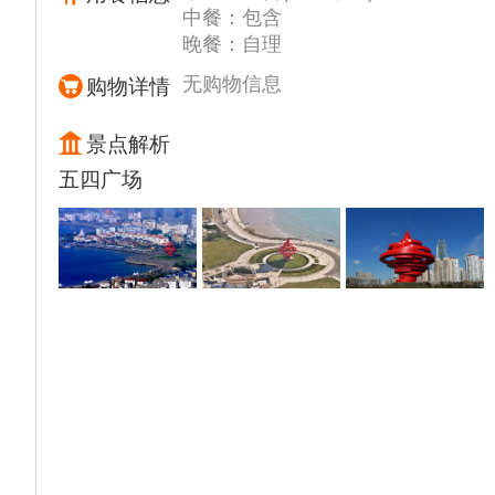
中餐：包含
国家AAAA级日照标志性景区◆【万平口景
晚餐：自理
区】“旅游来日照，必到万平口”已成为各地游
客的共识。万平口景区是日照市区内最大的景
无购物信息
购物详情
区,以优美宜人的自然环境、湿润清新的空
气、宽阔洁净的沙滩、清澈透明的海水和明媚
景点解析
灿烂的阳光著称于世；
五四广场
后车赴青岛黄岛区，◆【海军公园】（游览时
间约30分钟）海军公园是一个军事文化色彩和
自然景观相融合的开放性滨海公园，是国内第
一个建成的海军主题公园。以海军路为轴线，
沿着海岸线规划建设，总投资约2.6亿元，总
占地面积约500亩，规划理念来自波浪，并充
分融入海军元素。目前，将建成独具军事文化
色彩和自然景观相融合的开放性滨海公园。
◆【唐岛湾公园】（游览时间约40分钟）一个
假期超适合打发时间的地方，发发呆看看海，
在黄昏里贩卖浪漫，假期无数次打卡。唐岛湾
的木栈道真的比市区的好看，被誉为【有棱角