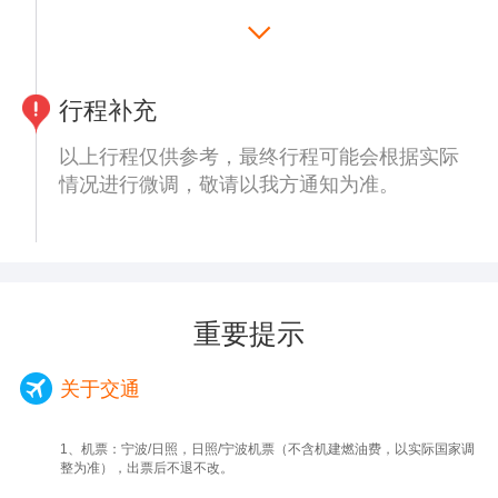
雕塑】八仙过海大型雕塑在和平广场对面，濒
【温馨提示】：酒店是12:00前退房，请仔细
临大海，是蓬莱的标志，八仙过海大型雕塑面
整理好自己的行李物品，请勿遗漏在酒店或旅
向大海，蓬莱有着2100多年悠久历史和灿烂
游车上，增加您不必要的麻烦。如果您是搭乘
文化，素有“人间仙境”之称，是东方神仙神话
行程补充
早班机飞回出发地，有可能会遇到酒店早餐未
的发源地漫步海滨木栈道，欣赏仙境浴场的美
到开餐时间，无法安排早餐，敬请谅解！
以上行程仅供参考，最终行程可能会根据实际
丽景色。
情况进行微调，敬请以我方通知为准。
◆赴日照，抵达后入住酒店。
重要提示
关于交通
1、机票：宁波/日照，日照/宁波机票（不含机建燃油费，以实际国家调
整为准），出票后不退不改。