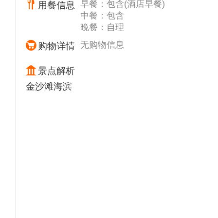
早餐：包含(酒店早餐)
用餐信息
分钟）森林公园依山傍海，林海相依，森林覆
中餐：包含
盖率78 %，园内动植物繁多，公园依山傍
晚餐：自理
海，林海相映，绿树成荫，鸟语花香，堪称绿
色氧吧，海水洁净，浪缓滩阔，沙质细腻，回
无购物信息
购物详情
归自然，漫步黑松林中,享受天然氧吧，拥抱
大海。可参加双人骑自行车、沙滩车、马车、
景点解析
空中飞伞等众多自费游乐项目。被专家誉
金沙滩海滨
为“中国沿海仅存未被污染的黄金海岸”，丁肇
中先生称这里的沙滩“夏威夷所不及。
◆舌尖美味--【东夷小镇】（游览时间约60分
钟）逛媲美南京的“夫子庙〞，上海的〞城煌
庙〞的中国靠海最近小镇—日照东夷小镇小镇
明显的突出了东夷文化与海洋文化主题，将北
方传统建筑和渔家民俗院落与旅游度假进行融
合。置身于小镇之中走走逛逛，【寻味 108
匠】108 种不重样的美味小吃“海沙子面、鲅
鱼水饺、海凉粉、扇贝粉丝”等，让吃货们过
足嘴瘾！