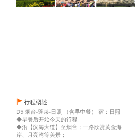
素有“东隅屏藩”和“不沉的战舰”之称，游览与
天坛、地坛齐名的【中华海坛】、有着悠久历
史和丰厚文化的【刘公岛博览苑】及爱国主义
教育示范基地【甲午战争博物馆】，【定远
舰】主体景观为按原貌复制再现的清末北洋海
军旗舰“定远”号。它宛如一颗璀璨的明珠镶嵌
在碧波荡漾的威海湾湾口，成为威海海上的天
然屏障。
海海滨标志性建筑--【幸福门外观】（如需登
顶请自理），这是威海千公里幸福海岸线的起
点，寓意“五福临门”。为家人祈福。
友情提示：如遇不可抗力刘公岛船停航无法游
览，则更改为游览同价值的华夏城景区，赠送
行程概述
华夏城景交车！
D5 烟台-蓬莱-日照 （含早中餐） 宿：日照
◆早餐后开始今天的行程。
◆沿【滨海大道】至烟台；一路欣赏黄金海
岸、月亮湾等美景；