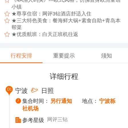
小镇
★尊享住宿：网评3钻酒店舒适入住
★三大特色美食：餐海鲜大锅+素食自助+青岛本
帮菜
★优质航班：白天正班机往返
行程安排
重要提示
须知
详细行程
D1
宁波
日照
集合时间：
另行通知
地点：
宁波栎
社机场
网评三钻
参考星级