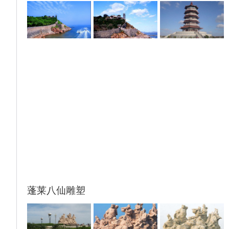
动，仿佛在诉说着古老的故事。而网红地标沙
滩无边界泳池，更是让您尽享海天一线的极致
美景。
最美公路--【威海千里山海自驾公路-环海
路】，一步一景步步生情……这条路简直太治
愈了，像开进了漫画里，像极了诗跟远方，纵
使阴天也挡不住它的美一路环海，一路像南，
美景尽收眼底！穿越山河大海，遇见最美威
海，让威海火出圈的网红路！
甲午遗迹--【5A刘公岛风景区】（游览时间不
少于2小时，刘公岛内有景区交通，可根据自
身情况选择，非导游推荐自费），刘公岛是中
国第一座海上森林公园，海岛风光非常漂亮，
观赏性极强，位于山东半岛东端的威海湾内，
人文景观丰富独特，既有上溯千年的战国遗
蓬莱八仙雕塑
址、汉代刘公刘母的美丽传说，又有清朝北洋
海军提督署、水师学堂、古炮台等甲午战争遗
址，还有众多英租时期遗留下来的欧式建筑，