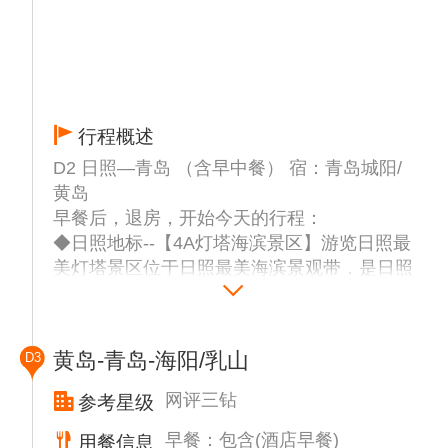
◆赴酒店入住；晚餐自理
参考航班：宁波-日照 G54358 11：40-13：
10
行程概述
D2 日照—青岛 （含早中餐） 宿：青岛城阳/
黄岛
早餐后，退房，开始今天的行程：
◆日照地标--【4A灯塔海滨景区】游览日照最
美灯塔景区位于日照最美海滨景观带，是日照
标志。东临碣石，以观沧海，欣赏黄海的浩
瀚、
体验中国唯一海上高尔夫【日照奥林匹克海上
黄岛-青岛-海阳/乳山
D3
高尔夫球场】（每人体验3-5球）：参加《中
国（日照）全民休闲水上运动会海选赛》️优雅
网评三钻
参考星级
挥杆，享受贵族GOLF带来的绿色、氧气、阳
早餐：包含(酒店早餐)
用餐信息
光和友谊。