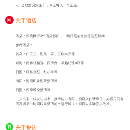
2、当地空调旅游车，保证每人一个正座。
关于酒店
酒店：四晚网评3钻酒店标间，一晚日照临海独栋别墅标间
参考酒店：
黄岛：白玉兰，海岳一家，兰欧尚品
等
威海：尚客优精选，西涝台，卓越明珠b座
等
日照：独栋别墅，红杉树等
海阳：海阳印象海景酒店等
日照：四季雅朵酒店等
（东北非一线发达城市，接待能力有限，酒店入住请查房，如遇房间有
问题请第一时间联系酒店前台进行解决！酒店以实际安排为准。）
关于餐饮