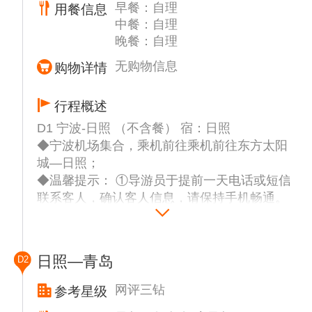
早餐：自理
用餐信息
中餐：自理
晚餐：自理
无购物信息
购物详情
行程概述
D1 宁波-日照 （不含餐） 宿：日照
◆宁波机场集合，乘机前往乘机前往东方太阳
城—日照；
◆温馨提示： ①导游员于提前一天电话或短信
联系客人，确认客人信息，请保持手机畅通。
②家中出发前请确认好有效身份证原件，核对
好出行时间并携带好贵重物品。
③由于旅程时间较长，请自备食物及洗漱用
日照—青岛
D2
品，保温杯，常备药品等私人用品。
◆抵达后专车接团；开始游览大美日照；
网评三钻
参考星级
◆游览【海滨国家森林公园】（游览时间约90