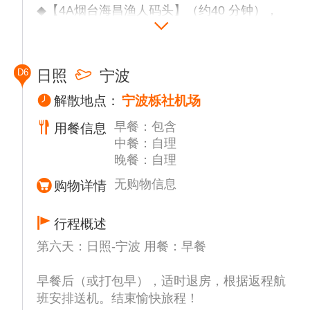
◆【4A烟台海昌渔人码头】（约40 分钟），
参观风景秀丽的渔人码头，东临黄海，北接第
二海水浴场，南至原渔业码头，三面环海，坐
拥稀缺的生态环境和黄金海岸资源，集合了旅
D6
日照
宁波
游、餐饮、休闲、娱乐、购物、度假等多种元
素，可以海边赶海！
解散地点：
宁波栎社机场
◆赴人间仙境-蓬莱。
早餐：包含
用餐信息
◆【AAAAA蓬莱阁风景区】（约 60 分钟），
中餐：自理
国家AAAAA级景区。蓬莱阁的主体建筑建于
晚餐：自理
宋朝嘉祐六年（1061 年），素以“人间仙
境”著称于世，其“八仙过海”传说和“海市蜃
无购物信息
购物详情
楼”奇观享誉海内外。蓬莱阁历经风雨沧桑，
如今已发展成为以古建筑群为中轴，蓬莱水城
行程概述
和田横山为两翼，四种文化（神仙文化、精武
第六天：日照-宁波 用餐：早餐
文化、港口文化、海洋文化）为底蕴，山（丹
崖山） 、海（黄渤二海）、城（蓬莱水
早餐后（或打包早），适时退房，根据返程航
城）、阁（蓬莱阁） 为格局。
班安排送机。结束愉快旅程！
◆【八仙雕塑广场】（约30分钟）观赏【八仙