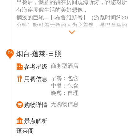
早餐后，惬意的躺在房间观海听涛，容您对所
有海岸度假生活的美好想像，
搁浅的巨轮--【-布鲁维斯号】（游览时间约20
分钟）吸引着无数的人为之着迷，是巴拿马的
巨轮，搁浅在威海的海边，像极了泰坦尼克
号！这艘搁浅的巨轮，意外地踩中了“Z世
代”追逐旅游氛围感的节拍，成为了当下最火
烟台-蓬莱-日照
D5
的“出片”景点之一。
沙滩时光--【那香海钻石沙滩海水浴场自由活
商务型酒店
参考星级
动】（游览时间约60分钟）那香海钻石沙滩，
早餐：包含
用餐信息
一片镶嵌在黄海之滨的闪耀宝藏。在这里，16
中餐：包含
公里的自然海滩如绸带般铺展，4000米长的
晚餐：自理
海岸线勾勒出宁静与壮阔。当脚步踏足这片沙
质柔细的沙滩，仿佛置身于梦境之中，每一颗
无购物信息
购物详情
被海浪研磨的石英沙粒，在阳光下闪烁着如钻
石般的光芒。漫步于钻石沙滩，绵长的海岸线
景点解析
一望无际，湛蓝的大海与天空相连，细软的银
蓬莱阁
沙在脚下轻轻流淌。标志性的滨海风车随风转