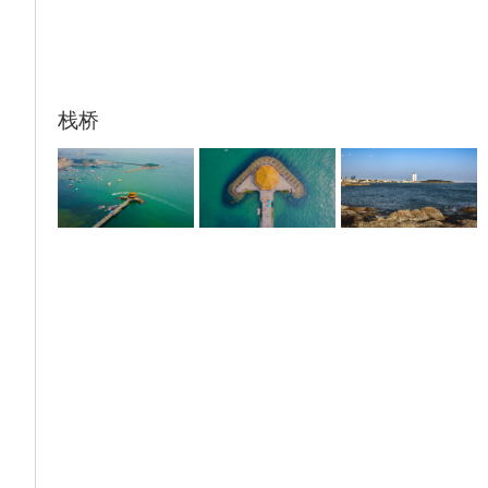
的木栈道】很有设计感。除了夜游浮山湾以
外，唐岛湾也是浪漫无边的地方，这里更适合
打卡，青岛的西海岸真心很绝。
◆【金沙滩海滨浴场】（自由活动约40 分
栈桥
钟）：我国沙质最细、面积最大、风景最美的
海水浴场，被称为“亚洲第一滩”。
入住酒店休息，晚餐自理。