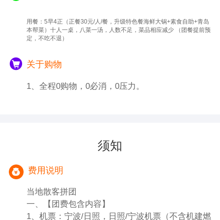
用餐：5早4正（正餐30元/人/餐，升级特色餐海鲜大锅+素食自助+青岛
本帮菜）十人一桌，八菜一汤，人数不足，菜品相应减少 （团餐提前预
定，不吃不退）
关于购物
1、全程0购物，0必消，0压力。
须知
费用说明
当地散客拼团
一、【团费包含内容】
1、机票：宁波/日照，日照/宁波机票（不含机建燃