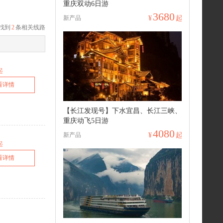
重庆双动6日游
3680
新产品
¥
起
找到
2
条相关线路
起
看详情
【长江发现号】下水宜昌、长江三峡、
重庆动飞5日游
4080
新产品
¥
起
起
看详情