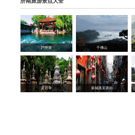
济南旅游景点大全
趵突泉
千佛山
灵岩寺
泉城路芙蓉街