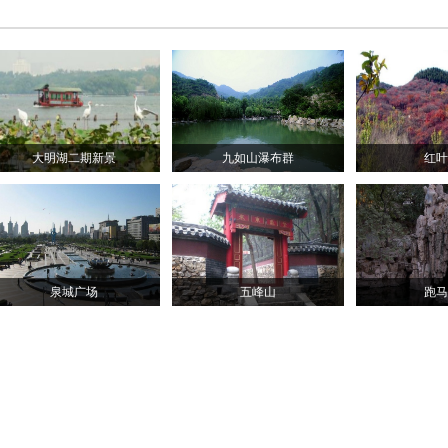
大明湖二期新景
九如山瀑布群
红叶
泉城广场
五峰山
跑马