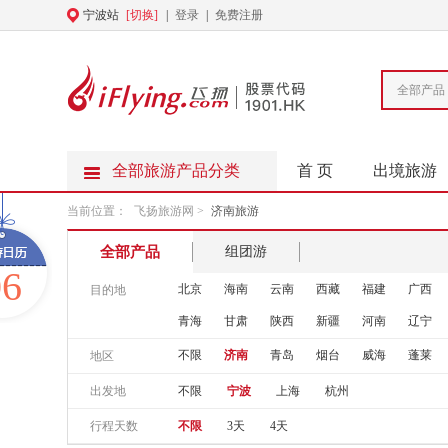
宁波站
[切换]
|
登录
|
免费注册
全部产品
全部旅游产品分类
首 页
出境旅游
当前位置：
飞扬旅游网
>
济南旅游
全部产品
组团游
06
北京
海南
云南
西藏
福建
广西
目的地
青海
甘肃
陕西
新疆
河南
辽宁
不限
济南
青岛
烟台
威海
蓬莱
地区
出发地
不限
宁波
上海
杭州
行程天数
不限
3天
4天