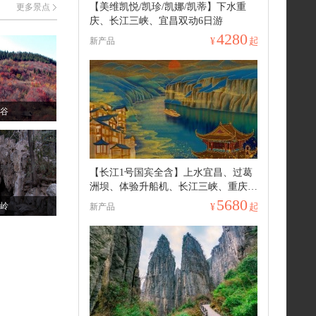
【美维凯悦/凯珍/凯娜/凯蒂】下水重
更多景点
庆、长江三峡、宜昌双动6日游
4280
新产品
¥
起
谷
【长江1号国宾全含】上水宜昌、过葛
洲坝、体验升船机、长江三峡、重庆动
卧7日游
5680
岭
新产品
¥
起