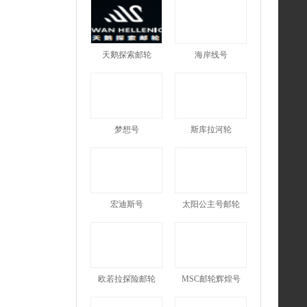
天鹅探索邮轮
海岸线号
梦想号
斯库拉河轮
宏迪斯号
太阳公主号邮轮
欧若拉探险邮轮
MSC邮轮辉煌号