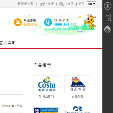
投资者关系
|
+微博
|
+微信
|
语言
欢迎使用
09:00~21:30
在线客服
4000-365-666
官方声明
产品推荐
歌诗达邮轮
丽星邮轮
共找到
0
条相关线路