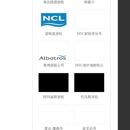
海达路德游轮
南极21
诺唯真游轮
MSC邮轮管乐号
奥博探险公司
MSC地中海邮轮公
司
阿玛迪斯游轮
托马斯河轮
爱达·魔都号
蓝宝石号