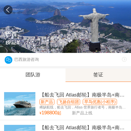
巴西
Brazil
巴西旅游咨询
团队游
签证
【船去飞回 Atlas邮轮】南极半岛+南美
5国+滴滴喀喀湖40日游
新产品
飞扬自组团
早鸟优惠(小程序)
稀缺航线，船去飞回，Atlas·世界旅行者号，南极半岛停
198800
留6天
起
新产品上线
¥
【船去飞回 Atlas邮轮】南极半岛+南美