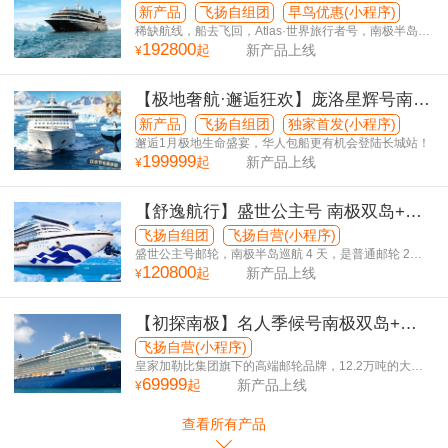
5国36天
新产品
飞扬自组团
早鸟优惠(小程序)
稀缺航线，船去飞回，Atlas·世界旅行者号，南极半岛停
192800
留6天
起
新产品上线
¥
【极地奢航·邂逅狂欢】庞洛星辉号南极
半岛+南美5国+巴西狂欢节 36日游
新产品
飞扬自组团
独家首发(小程序)
邂逅1月极地生命盛宴，华人包船更有机会登陆长城站！
199999
起
新产品上线
¥
【舒逸航行】盛世公主号 南极双岛+南
美5国38日游 复活节岛升级版
飞扬自组团
飞扬自营(小程序)
盛世公主号邮轮，南极半岛巡航 4 天，是普通邮轮 2
120800
倍！
起
新产品上线
¥
【初探南极】名人季候号南极双岛+南
美3国25日游
飞扬自营(小程序)
皇家加勒比集团旗下的高端邮轮品牌，12.2万吨的大型
69999
邮轮，为您提供更平稳、丰富前往世界尽头的旅行体
起
新产品上线
¥
验！
查看所有产品