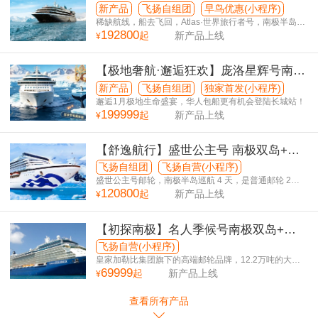
5国36天
新产品
飞扬自组团
早鸟优惠(小程序)
稀缺航线，船去飞回，Atlas·世界旅行者号，南极半岛停
192800
留6天
起
新产品上线
¥
【极地奢航·邂逅狂欢】庞洛星辉号南极
半岛+南美5国+巴西狂欢节 36日游
新产品
飞扬自组团
独家首发(小程序)
邂逅1月极地生命盛宴，华人包船更有机会登陆长城站！
199999
起
新产品上线
¥
【舒逸航行】盛世公主号 南极双岛+南
美5国38日游 复活节岛升级版
飞扬自组团
飞扬自营(小程序)
盛世公主号邮轮，南极半岛巡航 4 天，是普通邮轮 2
120800
倍！
起
新产品上线
¥
【初探南极】名人季候号南极双岛+南
美3国25日游
飞扬自营(小程序)
皇家加勒比集团旗下的高端邮轮品牌，12.2万吨的大型
69999
邮轮，为您提供更平稳、丰富前往世界尽头的旅行体
起
新产品上线
¥
验！
查看所有产品