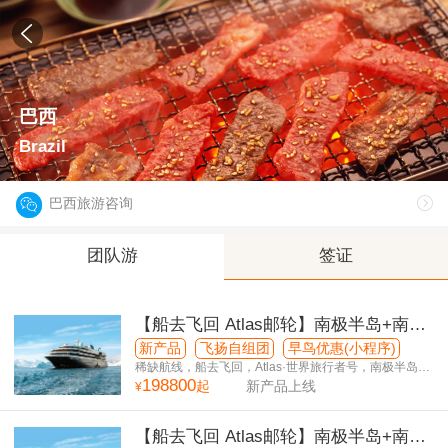
巴西
Brazil
巴西旅游咨询
团队游
签证
【船去飞回 Atlas邮轮】南极半岛+南美
5国+滴滴喀喀湖40日游
新产品
飞扬自组团
早鸟优惠(小程序)
稀缺航线，船去飞回，Atlas·世界旅行者号，南极半岛停
198800
留6天
起
新产品上线
¥
【船去飞回 Atlas邮轮】南极半岛+南美