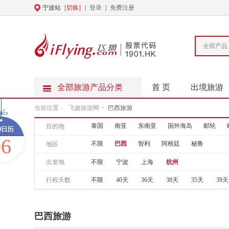
宁波站
[切换]
|
登录
|
免费注册
全部产品
全部旅游产品分类
首 页
出境旅游
当前位置：
飞扬旅游网
>
巴西旅游
泰国
南亚
东南亚
国外海岛
邮轮
目的地
06
不限
巴西
智利
阿根廷
秘鲁
地区
出发地
不限
宁波
上海
杭州
行程天数
不限
40天
36天
38天
35天
39天
巴西旅游