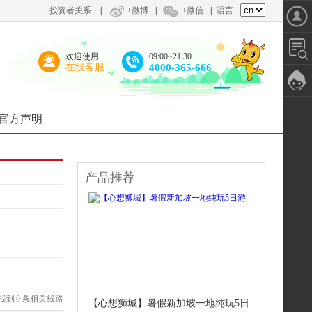
投资者关系
|
+微博
|
+微信
|
语言
欢迎使用
09:00~21:30
在线客服
4000-365-666
官方声明
产品推荐
找到
0
条相关线路
【心想狮城】暑假新加坡一地纯玩5日