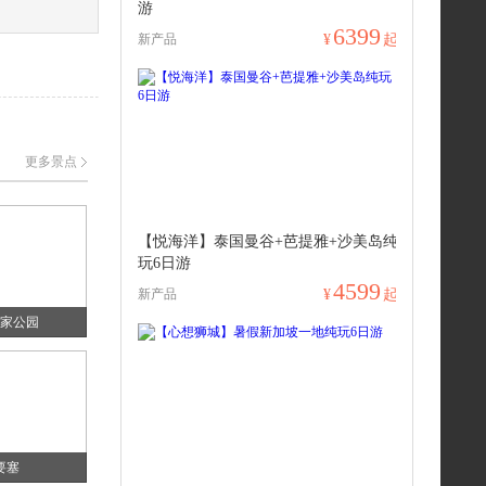
游
6399
新产品
¥
起
更多景点
【悦海洋】泰国曼谷+芭提雅+沙美岛纯
玩6日游
4599
新产品
¥
起
家公园
要塞