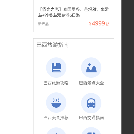
【霞光之恋】泰国曼谷、芭堤雅、象雅
岛+沙美岛双岛游6日游
4999
新产品
¥
起
巴西旅游指南
巴西旅游攻略
巴西景点大全
巴西美食推荐
巴西交通指南