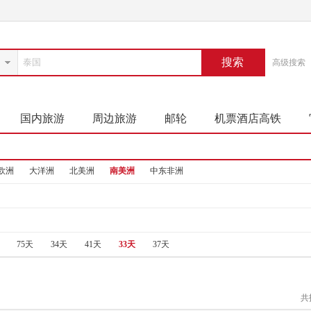
搜索
高级搜索
国内旅游
周边旅游
邮轮
机票酒店高铁
欧洲
大洋洲
北美洲
南美洲
中东非洲
75天
34天
41天
33天
37天
共