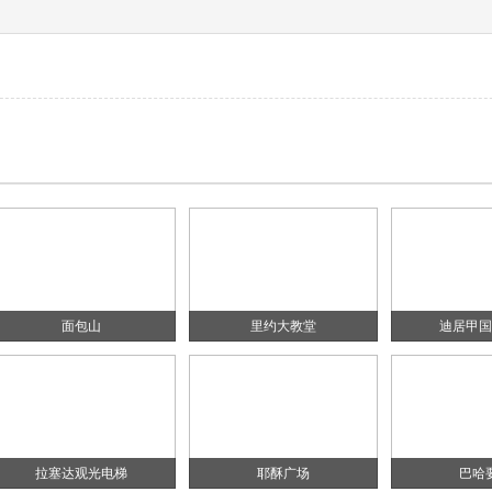
面包山
里约大教堂
迪居甲国
拉塞达观光电梯
耶酥广场
巴哈