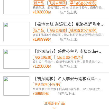
5国36天
新产品
飞扬自组团
早鸟优惠(小程序)
稀缺航线，船去飞回，Atlas·世界旅行者号，南极半岛停
192800
留6天
起
新产品上线
¥
【极地奢航·邂逅狂欢】庞洛星辉号南极
半岛+南美5国+巴西狂欢节 36日游
新产品
飞扬自组团
独家首发(小程序)
邂逅1月极地生命盛宴，华人包船更有机会登陆长城站！
199999
起
新产品上线
¥
【舒逸航行】盛世公主号 南极双岛+南
美5国38日游 复活节岛升级版
飞扬自组团
飞扬自营(小程序)
盛世公主号邮轮，南极半岛巡航 4 天，是普通邮轮 2
120800
倍！
起
新产品上线
¥
【初探南极】名人季候号南极双岛+南
美3国25日游
飞扬自营(小程序)
皇家加勒比集团旗下的高端邮轮品牌，12.2万吨的大型
69999
邮轮，为您提供更平稳、丰富前往世界尽头的旅行体
起
新产品上线
¥
验！
查看所有产品