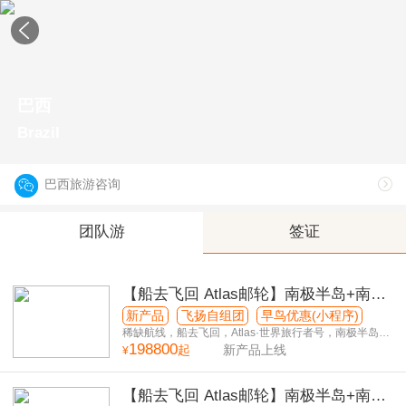
巴西
Brazil
巴西旅游咨询
团队游
签证
【船去飞回 Atlas邮轮】南极半岛+南美
5国+滴滴喀喀湖40日游
新产品
飞扬自组团
早鸟优惠(小程序)
稀缺航线，船去飞回，Atlas·世界旅行者号，南极半岛停
198800
留6天
起
新产品上线
¥
【船去飞回 Atlas邮轮】南极半岛+南美