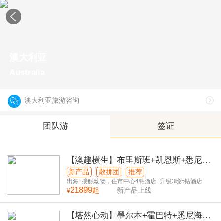
澳大利亚
Australia
澳大利亚旅游咨询
团队游
签证
【澳趣横生】布里斯班+凯恩斯+悉尼萌
宠奇遇9日游
新产品
散拼团
推荐
出海+接触动物，住市中心4钻酒店+升级3晚5钻酒店
21899
起
新产品上线
¥
【塔然心动】墨尔本+霍巴特+悉尼海岸