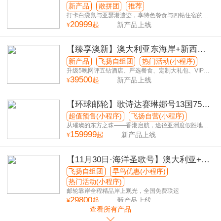
秘境9日游
新产品
散拼团
推荐
打卡白袋鼠与亚瑟港遗迹，享特色餐食与四钻住宿的纯
20999
玩之旅
起
新产品上线
¥
【臻享澳新】澳大利亚东海岸+新西兰
南北岛15日游
新产品
飞扬自组团
热门活动(小程序)
升级5晚网评五钻酒店、严选餐食、定制大礼包、VIP休
39500
息室
起
新产品上线
¥
【环球邮轮】歌诗达赛琳娜号13国75日
游
超值预售(小程序)
飞扬自营(小程序)
从璀璨的东方之珠——香港启航，途径亚洲度假胜地，
159999
探索南太平洋地区“接近天堂”的绝美海岛，巡游澳大利
起
新产品上线
¥
亚，抵达热情南美。
【11月30日·海洋圣歌号】澳大利亚+新
西兰奢享13日游
飞扬自组团
早鸟优惠(小程序)
热门活动(小程序)
邮轮靠岸全程精品岸上观光，全国免费联运
29800
起
新产品上线
¥
查看所有产品